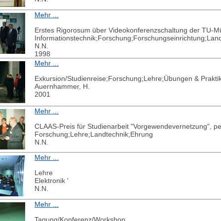
Mehr ...
Erstes Rigorosum über Videokonferenzschaltung der TU-Mü
Informationstechnik;Forschung;Forschungseinrichtung;Lan
N.N.
1998
Mehr ...
Exkursion/Studienreise;Forschung;Lehre;Übungen & Prakti
Auernhammer, H.
2001
Mehr ...
CLAAS-Preis für Studienarbeit "Vorgewendevernetzung", pe
Forschung;Lehre;Landtechnik;Ehrung
N.N.
Mehr ...
Lehre
Elektronik '
N.N.
Mehr ...
Tagung/Konferenz/Workshop