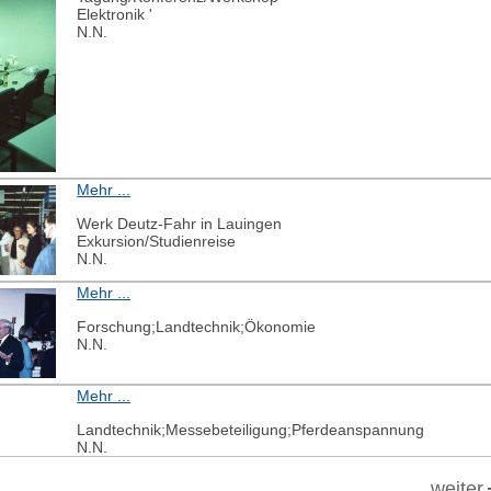
Elektronik '
N.N.
Mehr ...
Werk Deutz-Fahr in Lauingen
Exkursion/Studienreise
N.N.
Mehr ...
Forschung;Landtechnik;Ökonomie
N.N.
Mehr ...
Landtechnik;Messebeteiligung;Pferdeanspannung
N.N.
weiter