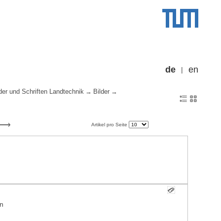
de
en
der und Schriften Landtechnik
Bilder
Artikel pro Seite
an