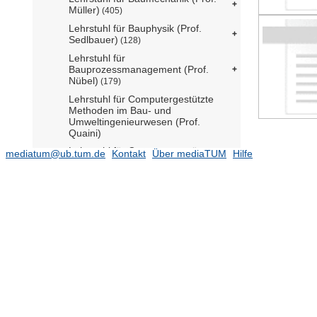
Müller)
(405)
Lehrstuhl für Bauphysik (Prof.
Sedlbauer)
(128)
Lehrstuhl für
Bauprozessmanagement (Prof.
Nübel)
(179)
Lehrstuhl für Computergestützte
Methoden im Bau- und
Umweltingenieurwesen (Prof.
Quaini)
Lehrstuhl für Computergestützte
mediatum@ub.tum.de
Kontakt
Über mediaTUM
Hilfe
Modellierung und Simulation (Prof.
Esser komm.)
Lehrstuhl für Computing in Civil and
Building Engineering (Prof.
Borrmann)
(1125)
Lehrstuhl für Energieeffizientes und
nachhaltiges Planen und Bauen
(Prof. Lang)
(745)
Lehrstuhl für Hangbewegungen
(Prof. Krautblatter) (W3 Full)
(191)
Lehrstuhl für Hydrogeologie (Prof.
Einsiedl)
(8)