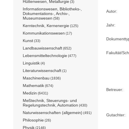
Hüttenwesen, Metallurgie
(3)
Informationswesen, Bibliotheks-,
Autor:
Dokumentations-, Archiv-,
Museumswesen
(58)
Jahr:
Kerntechnik, Kernenergie
(125)
Kommunikationswesen
(17)
Dokumentty
Kunst
(33)
Landbauwissenschaft
(652)
Fakultät/Sch
Lebensmitteltechnologie
(477)
Linguistik
(4)
Literaturwissenschaft
(1)
Maschinenbau
(1836)
Mathematik
(674)
Betreuer:
Medizin
(6431)
Meßtechnik, Steuerungs- und
Regelungstechnik, Automation
(430)
Naturwissenschaften (allgemein)
(491)
Gutachter:
Philosophie
(26)
Physik
(2146)