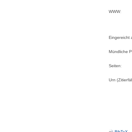
WWW:
Eingereicht
Mündliche P
Seiten:
Urn (Zitierf
BibTeX