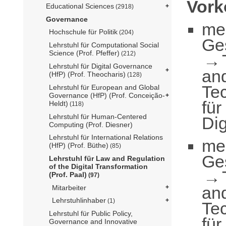
Vor
Educational Sciences
(2918)
Governance
me
Hochschule für Politik
(204)
Ge
Lehrstuhl für Computational Social
Science (Prof. Pfeffer)
(212)
Lehrstuhl für Digital Governance
an
(HfP) (Prof. Theocharis)
(128)
Te
Lehrstuhl für European and Global
Governance (HfP) (Prof. Conceição-
für
Heldt)
(118)
Lehrstuhl für Human-Centered
Dig
Computing (Prof. Diesner)
Lehrstuhl für International Relations
me
(HfP) (Prof. Büthe)
(85)
Ge
Lehrstuhl für Law and Regulation
of the Digital Transformation
(Prof. Paal)
(97)
an
Mitarbeiter
Lehrstuhlinhaber
(1)
Te
Lehrstuhl für Public Policy,
für
Governance and Innovative