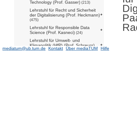
Technology (Prof. Gasser)
(213)
Dig
Lehrstuhl für Recht und Sicherheit
Pa
der Digitalisierung (Prof. Heckmann)
(475)
Ra
Lehrstuhl für Responsible Data
Science (Prof. Kasneci)
(24)
Lehrstuhl für Umwelt- und
Klimapolitik (HfP) (Prof. Schreurs)
mediatum@ub.tum.de
Kontakt
Über mediaTUM
Hilfe
(114)
Lehrstuhl für Wirtschaftsethik (Prof.
Lütge)
(304)
Professur für Algorithmic
Governance and Public Policy (Prof.
Gritsenko)
Professur für Global Health (HfP)
(Prof. Steinert)
(73)
Professur für Global Security and
Technology (HfP) (Prof. Paula)
(6)
Professur für International Political
Economy (N.N.)
(11)
Professur für Mobility Policy (Prof.
Loder)
(252)