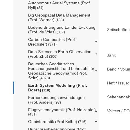
Autonomous Aerial Systems (Prof.
Ryll)
(34)
Big Geospatial Data Management
(Prof. Werner)
(133)
Bodenordnung und Landentwicklung
Zeitschriftent
(Prof. de Vries)
(317)
Carbon Composites (Prof.
Drechsler)
(371)
Data Science in Earth Observation
Jahr:
(Prof. Zhu)
(306)
Deutsches Geodätisches
Forschungsinstitut und Lehrstuhl für
Band / Volu
Geodätische Geodynamik (Prof.
Seitz)
(4078)
Heft / Issue:
Earth System Modelling (Prof.
Boers)
(118)
Seitenangab
Fernerkundungsanwendungen
(Prof. Anders)
(97)
Flugsystemdynamik (Prof. Holzapfel)
Volltext / DO
(431)
Geoinformatik (Prof.Kolbe)
(716)
Hubschraubertechnologie (Prof.