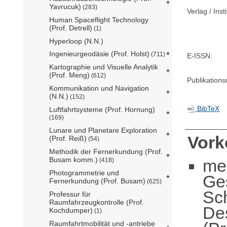
Yavrucuk)
(283)
Verlag / Insti
Human Spaceflight Technology
(Prof. Detrell)
(1)
Hyperloop (N.N.)
Ingenieurgeodäsie (Prof. Holst)
(711)
E-ISSN:
Kartographie und Visuelle Analytik
(Prof. Meng)
(612)
Publikation
Kommunikation und Navigation
(N.N.)
(152)
BibTeX
Luftfahrtsysteme (Prof. Hornung)
(169)
Lunare und Planetare Exploration
Vor
(Prof. Reiß)
(54)
Methodik der Fernerkundung (Prof.
Busam komm.)
me
(418)
Photogrammetrie und
Ge
Fernerkundung (Prof. Busam)
(625)
Sc
Professur für
Raumfahrzeugkontrolle (Prof.
De
Kochdumper)
(1)
Raumfahrtmobilität und -antriebe