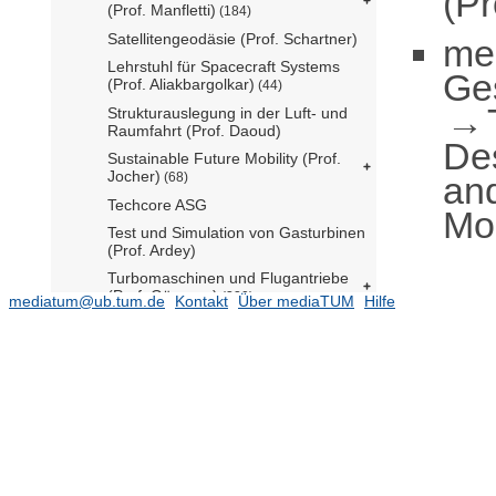
(Pr
(Prof. Manfletti)
(184)
Satellitengeodäsie (Prof. Schartner)
me
Lehrstuhl für Spacecraft Systems
Ge
(Prof. Aliakbargolkar)
(44)
Strukturauslegung in der Luft- und
Raumfahrt (Prof. Daoud)
De
Sustainable Future Mobility (Prof.
Jocher)
an
(68)
Techcore ASG
Mod
Test und Simulation von Gasturbinen
(Prof. Ardey)
Turbomaschinen und Flugantriebe
(Prof. Gümmer)
(320)
mediatum@ub.tum.de
Kontakt
Über mediaTUM
Hilfe
eAviation (Prof. Daoud komm.)
(11)
Architecture
Civil and Environmental Engineering
(12289)
Energy and Process Engineering
(14052)
Engineering Physics and
Computation
(5076)