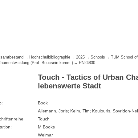
samtbestand
Hochschulbibliographie
2025
Schools
TUM School of
 Raumentwicklung (Prof. Boucsein komm.)
RN24830
Touch - Tactics of Urban Cha
lebenswerte Stadt
p:
Book
Allemann, Joris; Keim, Tim; Koulouris, Spyridon-Ne
chriftenreihe:
Touch
tution:
M Books
Weimar