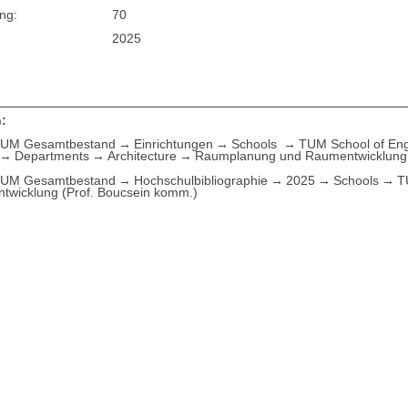
ng:
70
2025
:
UM Gesamtbestand
Einrichtungen
Schools
TUM School of Eng
Departments
Architecture
Raumplanung und Raumentwicklung 
UM Gesamtbestand
Hochschulbibliographie
2025
Schools
T
twicklung (Prof. Boucsein komm.)