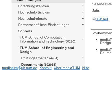
Seiten/Umfa
Forschungszentren
Jahr:
Hochschulpräsidium
Hochschulreferate
BibTeX
Partnerschaftliche Einrichtungen
Schools
Vorkommen
TUM School of Computation,
mediaT
Information and Technology
(50130)
Design
TUM School of Engineering and
mediaT
Design
Raumen
Prüfungsarbeiten
(4404)
Departments
(102015)
mediatum@ub.tum.de
Kontakt
Über mediaTUM
Hilfe
Aerospace and Geodesy
(15574)
Architecture
Architekturmuseum (Prof. Lepik)
(174)
Lehrstuhl für Architectural Design
and Participation (Prof. Kéré)
(8)
Lehrstuhl für Architecture and
Timber Construction (Prof. Birk)