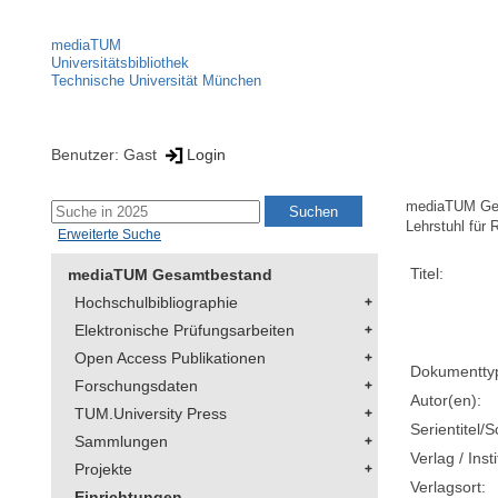
mediaTUM
Universitätsbibliothek
Technische Universität München
Benutzer: Gast
Login
mediaTUM Ge
Lehrstuhl für
Erweiterte Suche
Titel:
mediaTUM Gesamtbestand
Hochschulbibliographie
Elektronische Prüfungsarbeiten
Open Access Publikationen
Dokumentty
Forschungsdaten
Autor(en):
TUM.University Press
Serientitel/S
Sammlungen
Verlag / Insti
Projekte
Verlagsort:
Einrichtungen