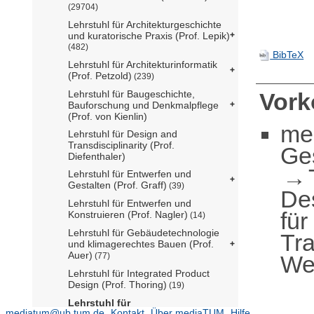
(29704)
Lehrstuhl für Architekturgeschichte
und kuratorische Praxis (Prof. Lepik)
(482)
BibTeX
Lehrstuhl für Architekturinformatik
(Prof. Petzold)
(239)
Lehrstuhl für Baugeschichte,
Vor
Bauforschung und Denkmalpflege
(Prof. von Kienlin)
me
Lehrstuhl für Design and
Transdisciplinarity (Prof.
Ge
Diefenthaler)
Lehrstuhl für Entwerfen und
Gestalten (Prof. Graff)
(39)
De
Lehrstuhl für Entwerfen und
für
Konstruieren (Prof. Nagler)
(14)
Lehrstuhl für Gebäudetechnologie
Tra
und klimagerechtes Bauen (Prof.
Auer)
We
(77)
Lehrstuhl für Integrated Product
Design (Prof. Thoring)
(19)
Lehrstuhl für
mediatum@ub.tum.de
Kontakt
Über mediaTUM
Hilfe
Landschaftsarchitektur und