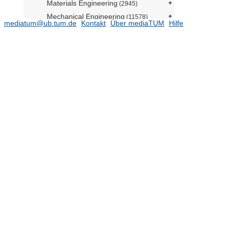
Materials Engineering
(2945)
Mechanical Engineering
(11578)
mediatum@ub.tum.de
Kontakt
Über mediaTUM
Hilfe
Mobility Systems Engineering
(5532)
Ehemalige Einrichtungen
(27241)
Gender and Diversity (ED) - School
Office
(2)
Forschungseinrichtung
Satellitengeodäsie (BE)
(1)
TUM School of Life Sciences
TUM School of Management
TUM School of Medicine and Health
TUM School of Natural Sciences
(16481)
TUM School of Social Sciences and
Technology
(10784)
TUM Campus Straubing für
Biotechnologie und Nachhaltigkeit
Serviceeinrichtungen
TUM Institute for LifeLong Learning
TUM Graduate School