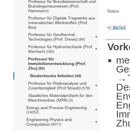
Professur für Brandwissenschaft und
Brandingenieurwesen (Prof.
Hammann)
Status:
Professur für Digitale Tragwerke aus
mineralischen Werkstoffen (Prof.
Bos)
BibTeX
Professur für Geothermal
Technologies (Prof. Drews)
(96)
Vor
Professur für Hydromechanik (Prof.
Manhart)
(195)
me
Professur für
Immobilienentwicklung (Prof.
Ge
Zhu)
(95)
Studentische Arbeiten
(49)
Professur für Risikoanalyse und
De
Zuverlässigkeit (Prof.Straub)
(578)
En
Staatliches Materialprüfamt für den
Maschinenbau (MPA)
(3)
En
Energy and Process Engineering
Imm
(14052)
Engineering Physics and
Zh
Computation
(5077)