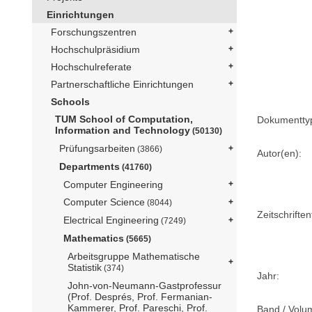
Einrichtungen
Forschungszentren
Hochschulpräsidium
Hochschulreferate
Partnerschaftliche Einrichtungen
Schools
TUM School of Computation,
Dokumentty
Information and Technology
(50130)
Prüfungsarbeiten
(3866)
Autor(en):
Departments
(41760)
Computer Engineering
Computer Science
(8044)
Zeitschriftent
Electrical Engineering
(7249)
Mathematics
(5665)
Arbeitsgruppe Mathematische
Statistik
(374)
Jahr:
John-von-Neumann-Gastprofessur
(Prof. Després, Prof. Fermanian-
Kammerer, Prof. Pareschi, Prof.
Band / Volu