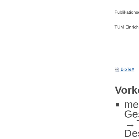
Publikation
TUM Einrich
BibTeX
Vor
me
Ge
De