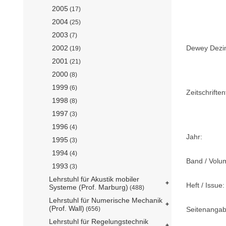
2005
(17)
2004
(25)
2003
(7)
Dewey Dezima
2002
(19)
2001
(21)
2000
(8)
1999
(6)
Zeitschriftent
1998
(8)
1997
(3)
1996
(4)
Jahr:
1995
(3)
1994
(4)
Band / Volu
1993
(3)
Lehrstuhl für Akustik mobiler
Heft / Issue:
Systeme (Prof. Marburg)
(488)
Lehrstuhl für Numerische Mechanik
(Prof. Wall)
Seitenangab
(656)
Lehrstuhl für Regelungstechnik