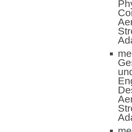
Ph
Co
Ae
St
Ad
me
Ge
un
En
De
Ae
St
Ad
me