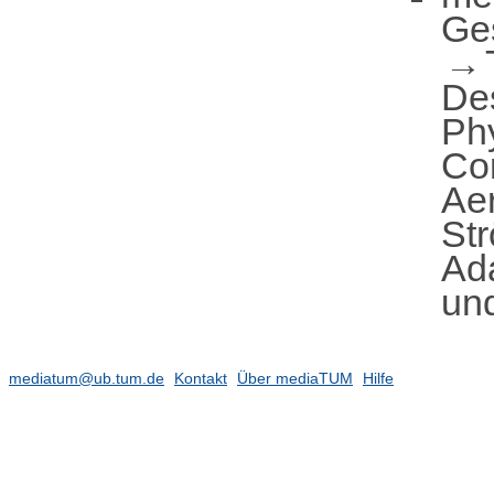
Ge
De
Ph
Co
Ae
St
Ad
un
mediatum@ub.tum.de
Kontakt
Über mediaTUM
Hilfe