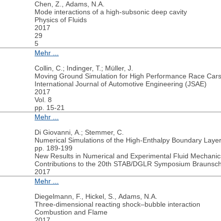
Chen, Z., Adams, N.A.
Mode interactions of a high-subsonic deep cavity
Physics of Fluids
2017
29
5
Mehr ...
Collin, C.; Indinger, T.; Müller, J.
Moving Ground Simulation for High Performance Race Cars
International Journal of Automotive Engineering (JSAE)
2017
Vol. 8
pp. 15-21
Mehr ...
Di Giovanni, A.; Stemmer, C.
Numerical Simulations of the High-Enthalpy Boundary Lay
pp. 189-199
New Results in Numerical and Experimental Fluid Mechanic
Contributions to the 20th STAB/DGLR Symposium Braunsc
2017
Mehr ...
Diegelmann, F., Hickel, S., Adams, N.A.
Three-dimensional reacting shock–bubble interaction
Combustion and Flame
2017