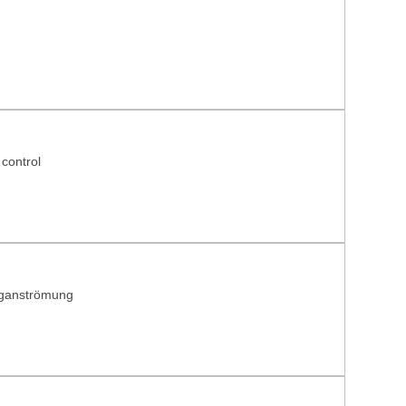
 control
äganströmung