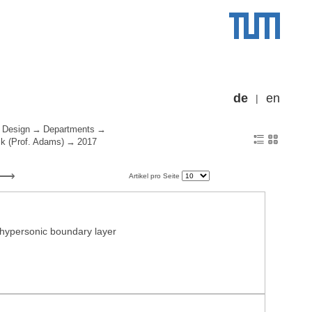
de
en
 Design
Departments
k (Prof. Adams)
2017
Artikel pro Seite
 hypersonic boundary layer