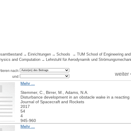
samtbestand
Einrichtungen
Schools
TUM School of Engineering and
hysics and Computation
Lehrstuhl für Aerodynamik und Strömungsmechani
rtieren nach:
weiter
und:
Mehr ...
Stemmer, C., Birrer, M., Adams, N.A.
Disturbance development in an obstacle wake in a reacting
Journal of Spacecraft and Rockets
2017
54
4
945-960
Mehr ...