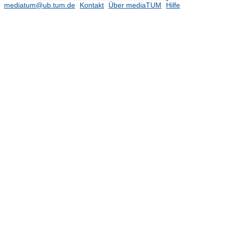
(Prof. Schulz)
mediatum@ub.tum.de
Kontakt
(291)
Über mediaTUM
Hilfe
Lehrstuhl für Optimalsteuerung
(Prof. Vexler)
(276)
Publikationen
(163)
Abschlussarbeiten
(113)
Lehrstuhl für Resource Aware
Machine Learning (Prof. Sra)
Lehrstuhl für
Wahrscheinlichkeitstheorie (Prof.
Gantert)
(86)
Lehrstuhl für Wissenschaftliches
Rechnen (Prof. Bornemann)
Professur für Angewandte
Mathematische Statistik (N.N.)
(184)
Professur für Angewandte
computergestützte Mathematik
(Prof. Hoffmann)
Professur für Angewandte und
Computergestützte Topologie (Prof.
Bauer)
(47)
Professur für Applied Algebra (Prof.
Weger)