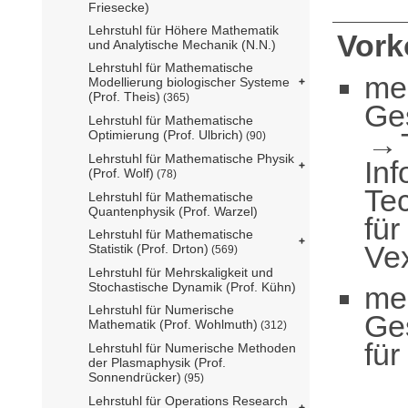
Friesecke)
Lehrstuhl für Höhere Mathematik
Vor
und Analytische Mechanik (N.N.)
Lehrstuhl für Mathematische
me
Modellierung biologischer Systeme
(Prof. Theis)
(365)
Ge
Lehrstuhl für Mathematische
Optimierung (Prof. Ulbrich)
(90)
Lehrstuhl für Mathematische Physik
Inf
(Prof. Wolf)
(78)
Te
Lehrstuhl für Mathematische
Quantenphysik (Prof. Warzel)
für
Lehrstuhl für Mathematische
Vex
Statistik (Prof. Drton)
(569)
Lehrstuhl für Mehrskaligkeit und
Stochastische Dynamik (Prof. Kühn)
me
Lehrstuhl für Numerische
Ge
Mathematik (Prof. Wohlmuth)
(312)
für
Lehrstuhl für Numerische Methoden
der Plasmaphysik (Prof.
Sonnendrücker)
(95)
Lehrstuhl für Operations Research