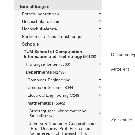
Einrichtungen
Forschungszentren
Hochschulpräsidium
Hochschulreferate
Partnerschaftliche Einrichtungen
Schools
TUM School of Computation,
Dokumentty
Information and Technology
(50128)
Prüfungsarbeiten
(3866)
Autor(en):
Departments
(41758)
Computer Engineering
Computer Science
(8044)
Electrical Engineering
(7248)
Mathematics
(5665)
Arbeitsgruppe Mathematische
Statistik
(374)
Zeitschriftent
John-von-Neumann-Gastprofessur
(Prof. Després, Prof. Fermanian-
Kammerer, Prof. Pareschi, Prof.