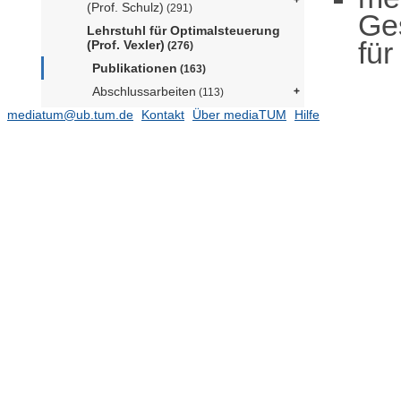
(Prof. Schulz)
(291)
Ge
Lehrstuhl für Optimalsteuerung
für
(Prof. Vexler)
(276)
Publikationen
(163)
Abschlussarbeiten
(113)
mediatum@ub.tum.de
Lehrstuhl für Resource Aware
Kontakt
Über mediaTUM
Hilfe
Machine Learning (Prof. Sra)
Lehrstuhl für
Wahrscheinlichkeitstheorie (Prof.
Gantert)
(86)
Lehrstuhl für Wissenschaftliches
Rechnen (Prof. Bornemann)
Professur für Angewandte
Mathematische Statistik (N.N.)
(184)
Professur für Angewandte
computergestützte Mathematik
(Prof. Hoffmann)
Professur für Angewandte und
Computergestützte Topologie (Prof.
Bauer)
(47)
Professur für Applied Algebra (Prof.
Weger)