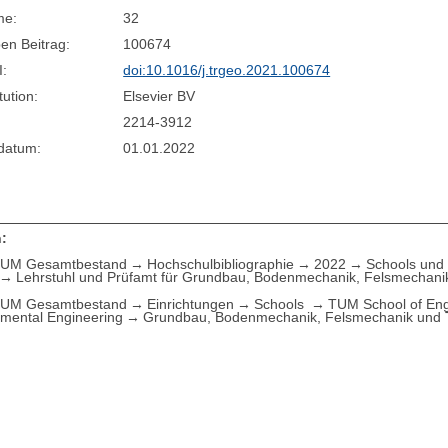
me:
32
en Beitrag:
100674
I:
doi:10.1016/j.trgeo.2021.100674
tution:
Elsevier BV
2214-3912
sdatum:
01.01.2022
:
UM Gesamtbestand
Hochschulbibliographie
2022
Schools und 
Lehrstuhl und Prüfamt für Grundbau, Bodenmechanik, Felsmechani
UM Gesamtbestand
Einrichtungen
Schools
TUM School of Eng
nmental Engineering
Grundbau, Bodenmechanik, Felsmechanik und T