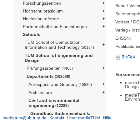
Forschungszentren
Band / Volu
Hochschulpräsidium
Seitenangab
Hochschulreferate
Volltext / DO
Partnerschaftliche Einrichtungen
Verlag / Insti
Schools
E-ISSN:
TUM School of Computation,
Publikation
Information and Technology
(50134)
TUM School of Engineering and
BibTeX
Design
Prüfungsarbeiten
(4406)
Vorkommen
Departments
(102039)
mediaT
Aerospace and Geodesy
(15589)
Design
Architecture
mediaT
Enviro
Civil and Environmental
Engineering
(12289)
Grundbau, Bodenmechanik,
mediatum@ub.tum.de
Kontakt
Über mediaTUM
Hilfe
Felsmechanik und Tunnelbau
(Prof. Cudmani)
(1376)
2026
(1)
2025
(27)