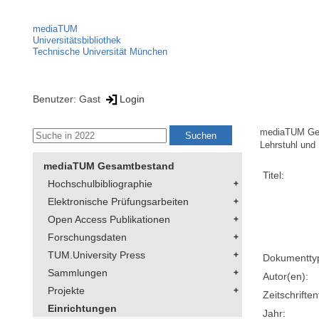
mediaTUM
Universitätsbibliothek
Technische Universität München
Benutzer: Gast
Login
mediaTUM Ge
Lehrstuhl und
mediaTUM Gesamtbestand
Titel:
Hochschulbibliographie
Elektronische Prüfungsarbeiten
Open Access Publikationen
Forschungsdaten
TUM.University Press
Dokumentty
Sammlungen
Autor(en):
Projekte
Zeitschriftent
Einrichtungen
Jahr: