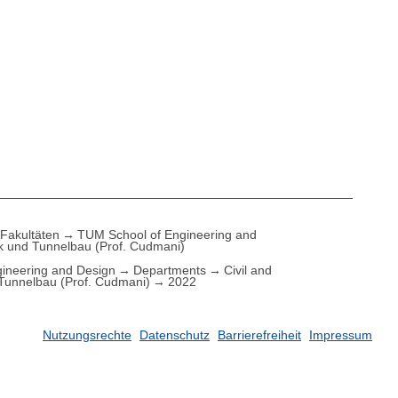
Fakultäten
TUM School of Engineering and
k und Tunnelbau (Prof. Cudmani)
ineering and Design
Departments
Civil and
unnelbau (Prof. Cudmani)
2022
Nutzungsrechte
Datenschutz
Barrierefreiheit
Impressum