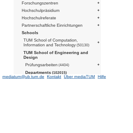
Forschungszentren
Hochschulpräsidium
Hochschulreferate
Partnerschaftliche Einrichtungen
Schools
TUM School of Computation,
Information and Technology
(50130)
TUM School of Engineering and
Design
Prüfungsarbeiten
(4404)
Departments
(102015)
mediatum@ub.tum.de
Kontakt
Über mediaTUM
Hilfe
Aerospace and Geodesy
(15574)
Architecture
Civil and Environmental
Engineering
(12289)
Grundbau, Bodenmechanik,
Felsmechanik und Tunnelbau
(Prof. Cudmani)
(1376)
2026
(1)
2025
(27)