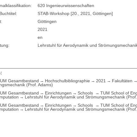
lklassifikation:
620 Ingenieurwissenschaften
Buchtitel:
STAB-Workshop [20., 2021, Göttingen]
t:
Göttingen
2021
en
tung:
Lehrstuhl für Aerodynamik und Strömungsmechani
:
UM Gesamtbestand
Hochschulbibliographie
2021
Fakultäten
ngsmechanik (Prof. Adams)
UM Gesamtbestand
Einrichtungen
Schools
TUM School of Eng
mputation
Lehrstuhl für Aerodynamik und Strömungsmechanik (Prof
UM Gesamtbestand
Einrichtungen
Schools
TUM School of Eng
mputation
Lehrstuhl für Aerodynamik und Strömungsmechanik (Prof