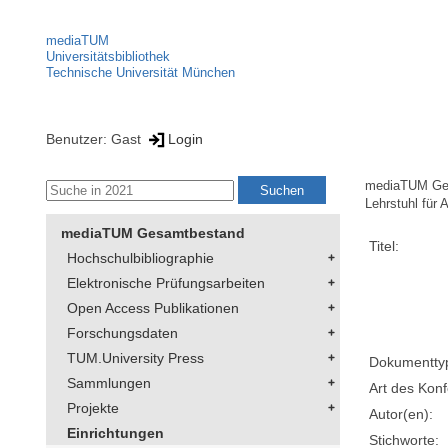
mediaTUM
Universitätsbibliothek
Technische Universität München
Benutzer: Gast
Login
mediaTUM Ge
Lehrstuhl für
mediaTUM Gesamtbestand
Titel:
Hochschulbibliographie
Elektronische Prüfungsarbeiten
Open Access Publikationen
Forschungsdaten
TUM.University Press
Dokumentty
Sammlungen
Art des Konf
Projekte
Autor(en):
Einrichtungen
Stichworte: