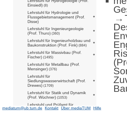
me
Lehrstuhl für Hydrogeologie (Prof.
Einsiedl)
(8)
Ge
Lehrstuhl für Hydrologie und
Flussgebietsmanagement (Prof.
Disse)
De
Lehrstuhl für Ingenieurgeologie
En
(Prof. Thuro)
(360)
Lehrstuhl für Ingenieurholzbau und
En
Baukonstruktion (Prof. Fink)
(884)
Ris
Lehrstuhl für Massivbau (Prof.
Fischer)
(1495)
(Pr
Lehrstuhl für Metallbau (Prof.
So
Mensinger)
(376)
Lehrstuhl für
Zuv
Siedlungswasserwirtschaft (Prof.
Ba
Drewes)
(1709)
Lehrstuhl für Statik und Dynamik
(Prof. Wüchner)
(1053)
Lehrstuhl und Prüfamt für
mediatum@ub.tum.de
Kontakt
Über mediaTUM
Hilfe
Verkehrswegebau (Prof.
Freudenstein)
(416)
Leonhard Obermeyer Center
(81)