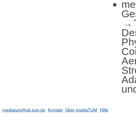
me
Ge
De
Ph
Co
Ae
St
Ad
un
mediatum@ub.tum.de
Kontakt
Über mediaTUM
Hilfe