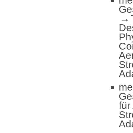
Ge
De
Ph
Co
Ae
St
Ad
me
Ge
fü
St
Ad