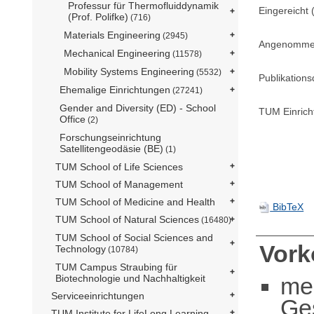
Professur für Thermofluiddynamik
Eingereicht (
(Prof. Polifke)
(716)
Materials Engineering
(2945)
Angenommen 
Mechanical Engineering
(11578)
Mobility Systems Engineering
(5532)
Publikation
Ehemalige Einrichtungen
(27241)
Gender and Diversity (ED) - School
TUM Einrich
Office
(2)
Forschungseinrichtung
Satellitengeodäsie (BE)
(1)
TUM School of Life Sciences
TUM School of Management
TUM School of Medicine and Health
BibTeX
TUM School of Natural Sciences
(16480)
TUM School of Social Sciences and
Vor
Technology
(10784)
TUM Campus Straubing für
me
Biotechnologie und Nachhaltigkeit
Serviceeinrichtungen
Ge
TUM Institute for LifeLong Learning