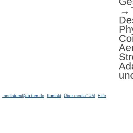
Ge
De
Ph
Co
Ae
St
Ad
un
mediatum@ub.tum.de
Kontakt
Über mediaTUM
Hilfe