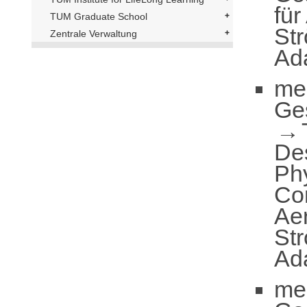
fü
TUM Graduate School
St
Zentrale Verwaltung
Ad
me
Ge
De
Ph
Co
Ae
St
Ad
me