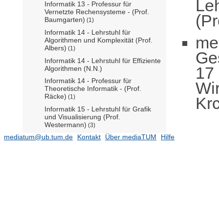
Leh
Informatik 13 - Professur für
Vernetzte Rechensysteme - (Prof.
(Pr
Baumgarten)
(1)
Informatik 14 - Lehrstuhl für
me
Algorithmen und Komplexität (Prof.
Albers)
(1)
Ge
Informatik 14 - Lehrstuhl für Effiziente
17 
Algorithmen (N.N.)
Informatik 14 - Professur für
Wir
Theoretische Informatik - (Prof.
Räcke)
(1)
Kr
Informatik 15 - Lehrstuhl für Grafik
und Visualisierung (Prof.
Westermann)
(3)
mediatum@ub.tum.de
Kontakt
Über mediaTUM
Hilfe
Informatik 15 - Professur für Machine
Learning of 3D Scene Geometry
(Prof. Dai)
Informatik 15 - Professur für Physik-
basierte Simulation (Prof. Thuerey)
(1)
Informatik 16 - Lehrstuhl für
Anwendungen in der Medizin (Prof.
Navab)
(112)