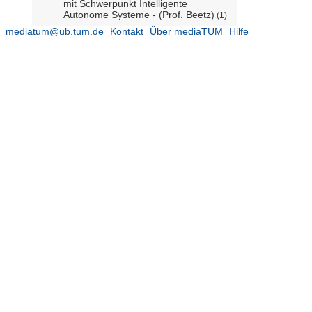
mit Schwerpunkt Intelligente
Autonome Systeme - (Prof. Beetz)
(1)
mediatum@ub.tum.de
Kontakt
Über mediaTUM
Hilfe
Informatik 10 - Lehrstuhl für
Rechnerarchitektur & Parallele
Systeme (Prof. Schulz)
(2)
Informatik 10 - Professur für
Architektur paralleler und verteilter
Systeme - (Prof. Gerndt)
Informatik 11 - Lehrstuhl für
Angewandte Informatik / Kooperative
Systeme (N.N.)
(3)
Informatik 11 - Lehrstuhl für
Connected Mobility (Prof. Ott)
(12)
Informatik 11 - Professur für
Programmierung und Anwendung
verteilter Systeme - (Prof.
Brüggemann-Klein)
Informatik 12 - Lehrstuhl für
Bioinformatik (Prof. Rost)
(1)
Informatik 13 - Lehrstuhl für
Anwendungs- und
Middlewaresysteme (Prof. Jacobsen)
Informatik 13 - Professur für