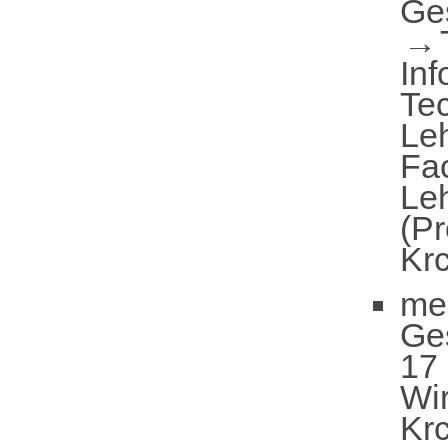
Ge
Inf
Te
Le
Fa
Leh
(Pr
Kr
me
Ge
17 
Wir
Kr