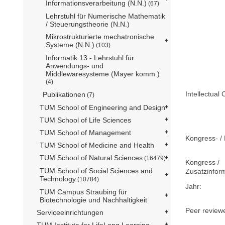
Informationsverarbeitung (N.N.)
(67)
Lehrstuhl für Numerische Mathematik
/ Steuerungstheorie (N.N.)
Mikrostrukturierte mechatronische
Systeme (N.N.)
(103)
Informatik 13 - Lehrstuhl für
Anwendungs- und
Middlewaresysteme (Mayer komm.)
(4)
Intellectual 
Publikationen
(7)
TUM School of Engineering and Design
TUM School of Life Sciences
TUM School of Management
Kongress- / 
TUM School of Medicine and Health
TUM School of Natural Sciences
(16479)
Kongress /
TUM School of Social Sciences and
Zusatzinfor
Technology
(10784)
Jahr:
TUM Campus Straubing für
Biotechnologie und Nachhaltigkeit
Peer review
Serviceeinrichtungen
TUM Institute for LifeLong Learning