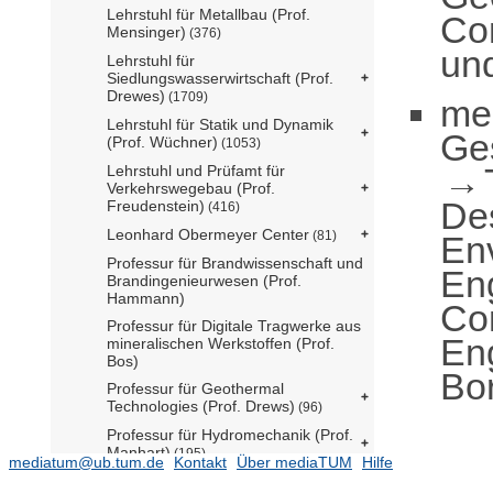
Lehrstuhl für Metallbau (Prof.
Co
Mensinger)
(376)
und
Lehrstuhl für
Siedlungswasserwirtschaft (Prof.
Drewes)
(1709)
me
Lehrstuhl für Statik und Dynamik
Ge
(Prof. Wüchner)
(1053)
Lehrstuhl und Prüfamt für
Verkehrswegebau (Prof.
De
Freudenstein)
(416)
Leonhard Obermeyer Center
(81)
En
Professur für Brandwissenschaft und
En
Brandingenieurwesen (Prof.
Hammann)
Com
Professur für Digitale Tragwerke aus
Eng
mineralischen Werkstoffen (Prof.
Bos)
Bo
Professur für Geothermal
Technologies (Prof. Drews)
(96)
Professur für Hydromechanik (Prof.
Manhart)
(195)
mediatum@ub.tum.de
Kontakt
Über mediaTUM
Hilfe
Professur für Immobilienentwicklung