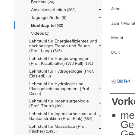
Berichte
(24)
Jahr:
Abschlussarbeiten
(383)
Tagungsbänder
(9)
Jahr / Monat
Buchkapitel
(43)
Videos
(1)
Monat:
Lehrstuhl für Energieeffizientes und
nachhaltiges Planen und Bauen
(Prof. Lang)
(745)
DOI:
Lehrstuhl für Hangbewegungen
(Prof. Krautblatter) (W3 Full)
(191)
Lehrstuhl für Hydrogeologie (Prof.
Einsiedl)
(8)
BibTeX
Lehrstuhl für Hydrologie und
Flussgebietsmanagement (Prof.
Disse)
Vor
Lehrstuhl für Ingenieurgeologie
(Prof. Thuro)
(360)
me
Lehrstuhl für Ingenieurholzbau und
Baukonstruktion (Prof. Fink)
(884)
Ge
Lehrstuhl für Massivbau (Prof.
Ge
Fischer)
(1495)