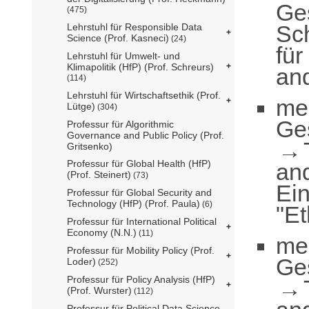
Ge
(475)
Sc
Lehrstuhl für Responsible Data
Science (Prof. Kasneci)
(24)
für
Lehrstuhl für Umwelt- und
Klimapolitik (HfP) (Prof. Schreurs)
and
(114)
Lehrstuhl für Wirtschaftsethik (Prof.
me
Lütge)
(304)
Ge
Professur für Algorithmic
Governance and Public Policy (Prof.
Gritsenko)
Professur für Global Health (HfP)
an
(Prof. Steinert)
(73)
Ei
Professur für Global Security and
Technology (HfP) (Prof. Paula)
(6)
"Et
Professur für International Political
Economy (N.N.)
(11)
me
Professur für Mobility Policy (Prof.
Ge
Loder)
(252)
Professur für Policy Analysis (HfP)
(Prof. Wurster)
(112)
Professur für Political Data Science