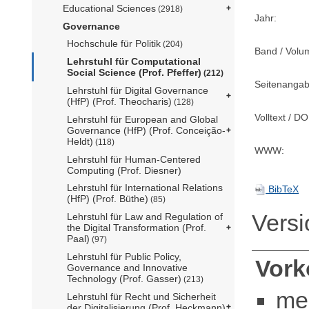
Educational Sciences
(2918)
Jahr:
Governance
Hochschule für Politik
(204)
Band / Volu
Lehrstuhl für Computational
Social Science (Prof. Pfeffer)
(212)
Seitenangab
Lehrstuhl für Digital Governance
(HfP) (Prof. Theocharis)
(128)
Volltext / DO
Lehrstuhl für European and Global
Governance (HfP) (Prof. Conceição-
Heldt)
(118)
WWW:
Lehrstuhl für Human-Centered
Computing (Prof. Diesner)
Lehrstuhl für International Relations
BibTeX
(HfP) (Prof. Büthe)
(85)
Vers
Lehrstuhl für Law and Regulation of
the Digital Transformation (Prof.
Paal)
(97)
Lehrstuhl für Public Policy,
Vor
Governance and Innovative
Technology (Prof. Gasser)
(213)
me
Lehrstuhl für Recht und Sicherheit
der Digitalisierung (Prof. Heckmann)