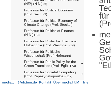
an
(HfP) (N.N.)
(6)
Te
Professur für Political Economy
für
(Prof. Seidl)
(3)
(Pr
Professur für Political Economy of
Climate Change (Prof. Steckel)
Professur für Politics of Finance
me
(N.N.)
(13)
Ge
Professur für Politische Theorie &
Philosophie (Prof. Westphal)
(14)
Sch
Professur für Politische
Go
Wissenschaft (Prof. Hofmann)
Professur für Public Policy for the
"Et
Green Transition (Prof. Egli)
(173)
Professur für Societal Computing
(Prof. Papakyriakopoulos)
(112)
mediatum@ub.tum.de
Kontakt
Über mediaTUM
Hilfe
Science, Technology and Society
(1140)
Ehemalige Einrichtungen
(1284)
TUM Campus Straubing für
Biotechnologie und Nachhaltigkeit
Serviceeinrichtungen