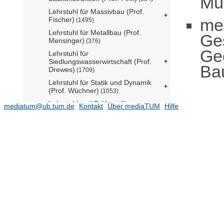
Mül
Lehrstuhl für Massivbau (Prof.
me
Fischer)
(1495)
Lehrstuhl für Metallbau (Prof.
Ge
Mensinger)
(376)
Ge
Lehrstuhl für
Siedlungswasserwirtschaft (Prof.
Bau
Drewes)
(1709)
Lehrstuhl für Statik und Dynamik
(Prof. Wüchner)
(1053)
Lehrstuhl und Prüfamt für
mediatum@ub.tum.de
Kontakt
Über mediaTUM
Hilfe
Verkehrswegebau (Prof.
Freudenstein)
(416)
Leonhard Obermeyer Center
(81)
Professur für Brandwissenschaft und
Brandingenieurwesen (Prof.
Hammann)
Professur für Digitale Tragwerke aus
mineralischen Werkstoffen (Prof.
Bos)
Professur für Geothermal
Technologies (Prof. Drews)
(96)
Professur für Hydromechanik (Prof.