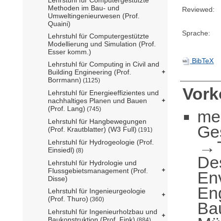
Methoden im Bau- und
Reviewed:
Umweltingenieurwesen (Prof.
Quaini)
Sprache:
Lehrstuhl für Computergestützte
Modellierung und Simulation (Prof.
Esser komm.)
BibTeX
Lehrstuhl für Computing in Civil and
Building Engineering (Prof.
Borrmann)
(1125)
Vor
Lehrstuhl für Energieeffizientes und
nachhaltiges Planen und Bauen
(Prof. Lang)
(745)
me
Lehrstuhl für Hangbewegungen
Ge
(Prof. Krautblatter) (W3 Full)
(191)
Lehrstuhl für Hydrogeologie (Prof.
Einsiedl)
(8)
De
Lehrstuhl für Hydrologie und
Flussgebietsmanagement (Prof.
En
Disse)
En
Lehrstuhl für Ingenieurgeologie
(Prof. Thuro)
(360)
Ba
Lehrstuhl für Ingenieurholzbau und
Baukonstruktion (Prof. Fink)
(884)