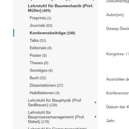
Dokumentty
Lehrstuhl für Baumechanik (Prof.
Müller)
(405)
Autor(en):
Preprints
(1)
Journals
(63)
Dewey-Dezima
Konferenzbeiträge
(198)
Talks
(52)
Editorials
(4)
Kongress- / 
Poster
(5)
Theses
(6)
Sonstiges
(4)
Buch
(32)
Ausrichter d
Dissertationen
(27)
Habilitationen
Konferenzor
(4)
Lehrstuhl für Bauphysik (Prof.
Sedlbauer)
(128)
Datum der K
Lehrstuhl für
Bauprozessmanagement (Prof.
Jahr:
Nübel)
(179)
Lehrstuhl für Computergestützte