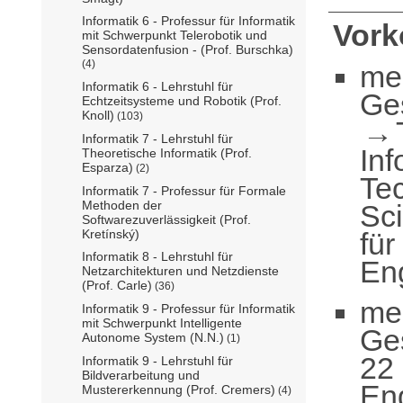
Informatik 6 - Professur für Informatik
Vor
mit Schwerpunkt Telerobotik und
Sensordatenfusion - (Prof. Burschka)
(4)
me
Informatik 6 - Lehrstuhl für
Ge
Echtzeitsysteme und Robotik (Prof.
Knoll)
(103)
Informatik 7 - Lehrstuhl für
Inf
Theoretische Informatik (Prof.
Esparza)
(2)
Te
Informatik 7 - Professur für Formale
Methoden der
Sc
Softwarezuverlässigkeit (Prof.
fü
Kretínský)
Informatik 8 - Lehrstuhl für
Eng
Netzarchitekturen und Netzdienste
(Prof. Carle)
(36)
me
Informatik 9 - Professur für Informatik
mit Schwerpunkt Intelligente
Ge
Autonome System (N.N.)
(1)
22 
Informatik 9 - Lehrstuhl für
Bildverarbeitung und
Eng
Mustererkennung (Prof. Cremers)
(4)