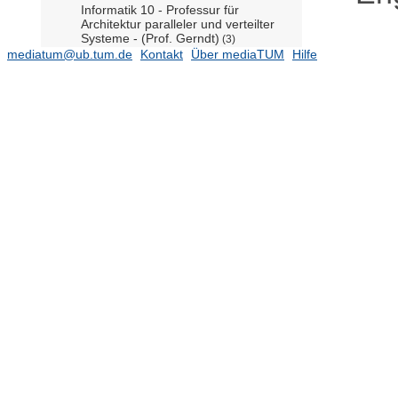
Informatik 10 - Professur für
Architektur paralleler und verteilter
Systeme - (Prof. Gerndt)
(3)
mediatum@ub.tum.de
Kontakt
Über mediaTUM
Hilfe
Informatik 10 - Lehrstuhl für
Rechnertechnik und
Rechnerorganisation (Prof. Schulz)
(8)
Informatik 11 - Professur für
Programmierung und Anwendung
verteilter Systeme (Prof.
Brüggemann-Klein)
Informatik 11 - Lehrstuhl für
Angewandte Informatik / Kooperative
Systeme (Prof. Schlichter)
Informatik 11 - Lehrstuhl für
Connected Mobility (Prof. Ott)
(20)
Informatik 12 - Lehrstuhl für
Bioinformatik (Prof. Rost)
(2)
Informatik 12 - Professur für
Computational Biology (Prof.
Gagneur)
Informatik 13 - Professur für
Vernetzte Rechensysteme (Prof.
Baumgarten)
(5)