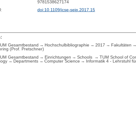
9781538627174
I:
doi:10.1109/icse-seip.2017.15
:
UM Gesamtbestand
Hochschulbibliographie
2017
Fakultäten
ring (Prof. Pretschner)
UM Gesamtbestand
Einrichtungen
Schools
TUM School of Com
logy
Departments
Computer Science
Informatik 4 - Lehrstuhl 