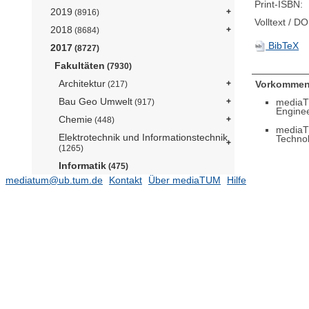
Print-ISBN:
2019
(8916)
Volltext / DO
2018
(8684)
BibTeX
2017
(8727)
Fakultäten
(7930)
Architektur
Vorkommen
(217)
Bau Geo Umwelt
mediaT
(917)
Enginee
Chemie
(448)
mediaT
Elektrotechnik und Informationstechnik
Techno
(1265)
Informatik
(475)
mediatum@ub.tum.de
Kontakt
Über mediaTUM
Hilfe
Informatik 1 - Lehrstuhl für
Angewandte Softwaretechnik (Prof.
Brügge)
(3)
Informatik 2 - Lehrstuhl für Sprachen
und Beschreibungsstrukturen in der
Informatik (Prof. Seidl)
Informatik 25 - Lehrstuhl für Data
Science and Engineering (Prof.
Neumann)
Informatik 3 - Lehrstuhl für