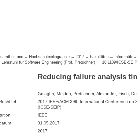
samtbestand
Hochschulbibliographie
2017
Fakultäten
Informatik
- Lehrstuhl für Software Engineering (Prof. Pretschner)
10.1109/ICSE-SEIP
Reducing failure analysis ti
Golagha, Mojdeh; Pretschner, Alexander; Fisch, D
Buchtitel:
2017 IEEE/ACM 39th International Conference on So
(ICSE-SEIP)
tution:
IEEE
sdatum:
01.05.2017
2017