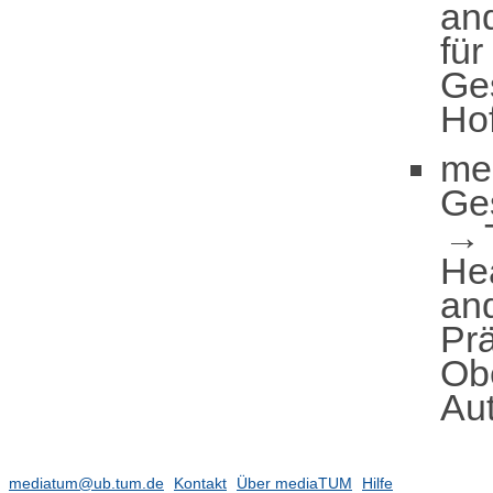
an
fü
Ges
Ho
me
Ge
He
an
Prä
Obe
Au
mediatum@ub.tum.de
Kontakt
Über mediaTUM
Hilfe