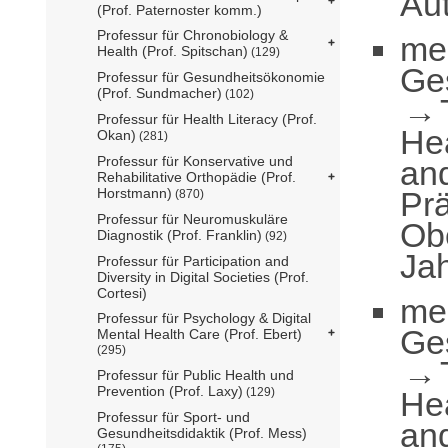
Au
(Prof. Paternoster komm.)
Professur für Chronobiology &
me
Health (Prof. Spitschan)
(129)
Ge
Professur für Gesundheitsökonomie
(Prof. Sundmacher)
(102)
Professur für Health Literacy (Prof.
He
Okan)
(281)
Professur für Konservative und
an
Rehabilitative Orthopädie (Prof.
Prä
Horstmann)
(870)
Professur für Neuromuskuläre
Obe
Diagnostik (Prof. Franklin)
(92)
Ja
Professur für Participation and
Diversity in Digital Societies (Prof.
Cortesi)
me
Professur für Psychology & Digital
Ge
Mental Health Care (Prof. Ebert)
(295)
Professur für Public Health und
Prevention (Prof. Laxy)
He
(129)
Professur für Sport- und
an
Gesundheitsdidaktik (Prof. Mess)