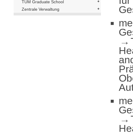
fü
TUM Graduate School
Ges
Zentrale Verwaltung
me
Ge
He
an
Prä
Obe
Au
me
Ge
He