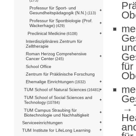
(175)
Prä
Professur für Sport- und
Obe
Gesundheitspädagogik (N.N.)
(113)
Professur für Sportbiologie (Prof.
me
Wackerhage)
(429)
Preclinical Medicine
(6108)
Ge
Interdisziplinäres Zentrum für
un
Zelltherapie
Ge
Roman Herzog Comprehensive
Cancer Center
(245)
für
School Office
Obe
Zentrum für Präklinische Forschung
Ehemalige Einrichtungen
(1632)
me
TUM School of Natural Sciences
(16481)
Ge
TUM School of Social Sciences and
Technology
(10784)
TUM Campus Straubing für
He
Biotechnologie und Nachhaltigkeit
Serviceeinrichtungen
an
TUM Institute for LifeLong Learning