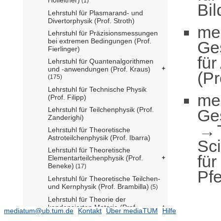
(1)
Bil
Lehrstuhl für Plasmarand- und
Divertorphysik (Prof. Stroth)
me
Lehrstuhl für Präzisionsmessungen
bei extremen Bedingungen (Prof.
Ge
Fierlinger)
fü
Lehrstuhl für Quantenalgorithmen
und -anwendungen (Prof. Kraus)
(Pr
(175)
Lehrstuhl für Technische Physik
me
(Prof. Filipp)
Lehrstuhl für Teilchenphysik (Prof.
Ge
Zanderighi)
Lehrstuhl für Theoretische
Astroteilchenphysik (Prof. Ibarra)
Sc
Lehrstuhl für Theoretische
für
Elementarteilchenphysik (Prof.
Beneke)
(17)
Pfe
Lehrstuhl für Theoretische Teilchen-
und Kernphysik (Prof. Brambilla)
(5)
Lehrstuhl für Theorie der
kondensierten Materie (Prof.
mediatum@ub.tum.de
Kontakt
Über mediaTUM
Hilfe
Pollmann)
(506)