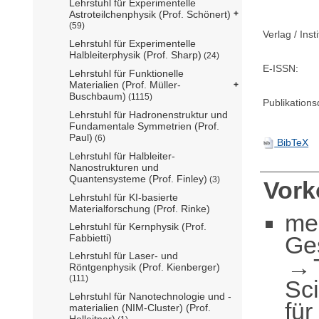
Lehrstuhl für Experimentelle
Astroteilchenphysik (Prof. Schönert)
(59)
Verlag / Insti
Lehrstuhl für Experimentelle
Halbleiterphysik (Prof. Sharp)
(24)
E-ISSN:
Lehrstuhl für Funktionelle
Materialien (Prof. Müller-
Buschbaum)
(1115)
Publikation
Lehrstuhl für Hadronenstruktur und
Fundamentale Symmetrien (Prof.
Paul)
(6)
BibTeX
Lehrstuhl für Halbleiter-
Nanostrukturen und
Quantensysteme (Prof. Finley)
(3)
Vor
Lehrstuhl für KI-basierte
Materialforschung (Prof. Rinke)
me
Lehrstuhl für Kernphysik (Prof.
Ge
Fabbietti)
Lehrstuhl für Laser- und
Röntgenphysik (Prof. Kienberger)
(111)
Sc
Lehrstuhl für Nanotechnologie und -
für
materialien (NIM-Cluster) (Prof.
Holleitner)