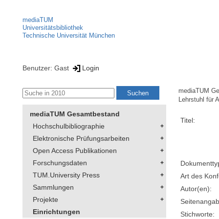
mediaTUM
Universitätsbibliothek
Technische Universität München
Benutzer: Gast
Login
mediaTUM Ge
Lehrstuhl für
mediaTUM Gesamtbestand
Titel:
Hochschulbibliographie
Elektronische Prüfungsarbeiten
Open Access Publikationen
Forschungsdaten
Dokumentty
TUM.University Press
Art des Konf
Sammlungen
Autor(en):
Projekte
Seitenangab
Einrichtungen
Stichworte: