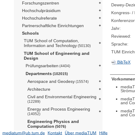
Forschungszentren
Dewey-Dezima
Hochschulpräsidium
Kongress- / 
Hochschulreferate
Konferenzor
Partnerschaftliche Einrichtungen
Jahr:
Schools
Reviewed:
TUM School of Computation,
Sprache:
Information and Technology
(50130)
TUM Einrich
TUM School of Engineering and
Design
BibTeX
Prüfungsarbeiten
(4404)
Departments
(102015)
Vorkommen
Aerospace and Geodesy
(15574)
mediaT
Architecture
Strömu
Civil and Environmental Engineering
mediaT
(12289)
and Co
Energy and Process Engineering
mediaT
(14052)
and Co
Engineering Physics and
Computation
(5076)
mediatum@ub.tum.de
Kontakt
Über mediaTUM
Hilfe
Lehrstuhl für Aerodynamik und