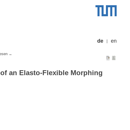
de
en
esen
 of an Elasto-Flexible Morphing