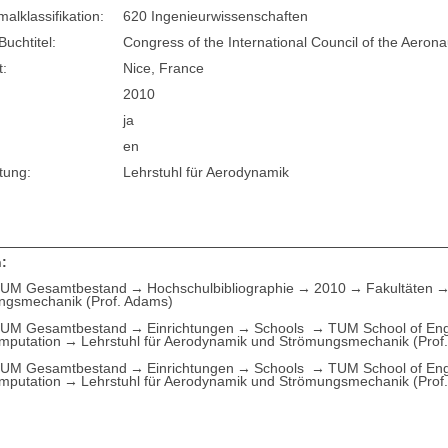
lklassifikation:
620 Ingenieurwissenschaften
Buchtitel:
Congress of the International Council of the Aerona
t:
Nice, France
2010
ja
en
tung:
Lehrstuhl für Aerodynamik
:
UM Gesamtbestand
Hochschulbibliographie
2010
Fakultäten
ngsmechanik (Prof. Adams)
UM Gesamtbestand
Einrichtungen
Schools
TUM School of Eng
mputation
Lehrstuhl für Aerodynamik und Strömungsmechanik (Prof
UM Gesamtbestand
Einrichtungen
Schools
TUM School of Eng
mputation
Lehrstuhl für Aerodynamik und Strömungsmechanik (Prof