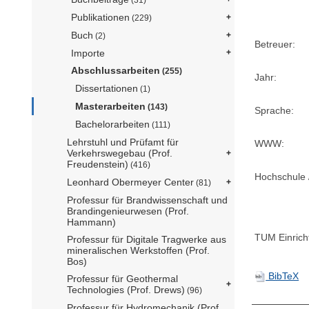
Publikationen
(229)
Buch
(2)
Betreuer:
Importe
Abschlussarbeiten
(255)
Jahr:
Dissertationen
(1)
Masterarbeiten
(143)
Sprache:
Bachelorarbeiten
(111)
Lehrstuhl und Prüfamt für
WWW:
Verkehrswegebau (Prof.
Freudenstein)
(416)
Hochschule /
Leonhard Obermeyer Center
(81)
Professur für Brandwissenschaft und
Brandingenieurwesen (Prof.
Hammann)
TUM Einrich
Professur für Digitale Tragwerke aus
mineralischen Werkstoffen (Prof.
Bos)
BibTeX
Professur für Geothermal
Technologies (Prof. Drews)
(96)
Professur für Hydromechanik (Prof.