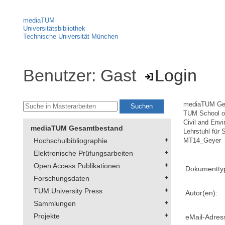
mediaTUM
Universitätsbibliothek
Technische Universität München
Benutzer: Gast
Login
mediaTUM Ge
TUM School of
Civil and Env
mediaTUM Gesamtbestand
Lehrstuhl für
Hochschulbibliographie
MT14_Geyer
Elektronische Prüfungsarbeiten
Open Access Publikationen
Dokumentty
Forschungsdaten
TUM.University Press
Autor(en):
Sammlungen
Projekte
eMail-Adres