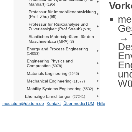
Vor
Manhart)
(195)
Professur für Immobilienentwicklung
me
(Prof. Zhu)
(95)
Professur für Risikoanalyse und
Ge
Zuverlässigkeit (Prof.Straub)
(578)
Staatliches Materialprüfamt für den
Maschinenbau (MPA)
(3)
De
Energy and Process Engineering
En
(14053)
Engineering Physics and
En
Computation
(5078)
un
Materials Engineering
(2945)
Wü
Mechanical Engineering
(11577)
Mobility Systems Engineering
(5532)
Ehemalige Einrichtungen
(27241)
mediatum@ub.tum.de
Kontakt
Über mediaTUM
Hilfe
Gender and Diversity (ED) - School
Office
(2)
Forschungseinrichtung
Satellitengeodäsie (BE)
(1)
TUM School of Life Sciences