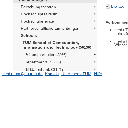
BibTeX
Forschungszentren
Hochschulpräsidium
Hochschulreferate
Vorkommen
Partnerschaftliche Einrichtungen
mediaT
Lehrst
Schools
mediaT
TUM School of Computation,
Wirtsch
Information and Technology
(50130)
Prüfungsarbeiten
(3866)
Departments
(41760)
Bilddatenbank CIT
(6)
mediatum@ub.tum.de
Kontakt
Über mediaTUM
Hilfe
Technische Berichte
ehemalige Lehrstühle und
Fachgebiete
(3947)
Fachgebiet Algebra (Prof. Viehmann)
Geometrische Optimierung und
maschinelles Lernen (Prof.
Kleinsteuber)
(68)
Hochfrequenzsysteme der
Fernerkundung (komm. Prof.