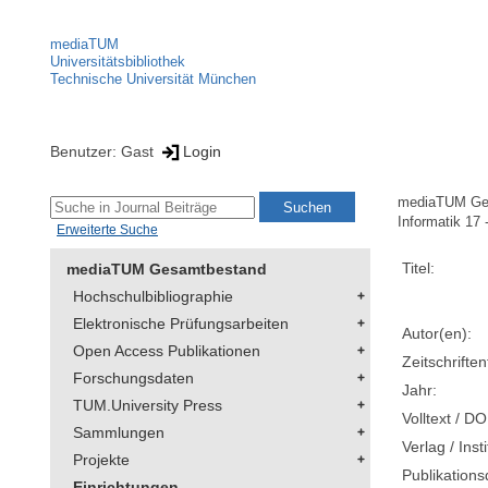
mediaTUM
Universitätsbibliothek
Technische Universität München
Benutzer: Gast
Login
mediaTUM Ge
Informatik 17 
Erweiterte Suche
Titel:
mediaTUM Gesamtbestand
Hochschulbibliographie
Elektronische Prüfungsarbeiten
Autor(en):
Open Access Publikationen
Zeitschriftent
Forschungsdaten
Jahr:
TUM.University Press
Volltext / DO
Sammlungen
Verlag / Insti
Projekte
Publikation
Einrichtungen