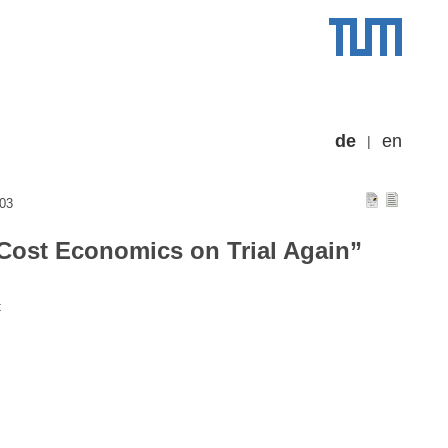
de
en
003
 Cost Economics on Trial Again”
t