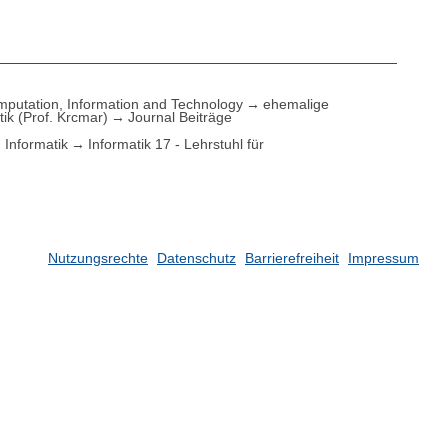
putation, Information and Technology
ehemalige
tik (Prof. Krcmar)
Journal Beiträge
Informatik
Informatik 17 - Lehrstuhl für
Nutzungsrechte
Datenschutz
Barrierefreiheit
Impressum