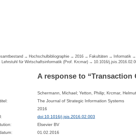
samtbestand
Hochschulbibliographie
2016
Fakultäten
Informatik
- Lehrstuhl für Wirtschaftsinformatik (Prof. Krcmar)
10.1016/j.jsis.2016.02.
A response to “Transaction
Schermann, Michael; Yetton, Philip; Krcmar, Helmu
itel:
The Journal of Strategic Information Systems
2016
I:
doi:10.1016/j.jsis.2016.02.003
tution:
Elsevier BV
sdatum:
01.02.2016