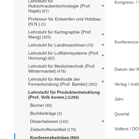
Lehrstuhl für
Kongress- / 
Hubschraubertechnologie (Prof.
Hajek)
(67)
Professur für Entwerfen und Holzbau
(N.N.)
(1)
Lehrstuhl für Kartographie (Prof.
Meng)
(355)
Konferenzor
Lehrstuhl für Landmaschinen
(70)
Lehrstuhl für Luftfahrtsysteme (Prof.
Hornung)
(82)
Lehrstuhl für Medizintechnik (Prof.
Datum der K
Wintermantel)
(478)
Lehrstuhl für Methodik der
Verlag / Insti
Fernerkundung (Prof. Bamler)
(361)
Lehrstuhl für Produktentwicklung
(Prof. Volk komm.)
(1266)
Jahr:
Bücher
(48)
Buchbeiträge
Quartal:
(2)
Dissertationen
(142)
Volltext / DO
Zeitschriftenartikel
(170)
Konferenzbeiträge
(894)