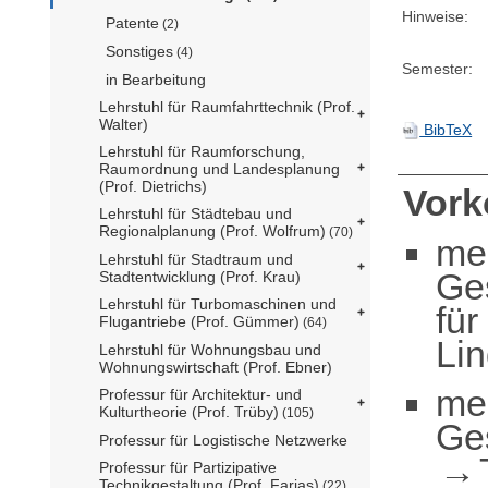
Hinweise:
Patente
(2)
Sonstiges
(4)
Semester:
in Bearbeitung
Lehrstuhl für Raumfahrttechnik (Prof.
Walter)
BibTeX
Lehrstuhl für Raumforschung,
Raumordnung und Landesplanung
(Prof. Dietrichs)
Vor
Lehrstuhl für Städtebau und
Regionalplanung (Prof. Wolfrum)
(70)
me
Lehrstuhl für Stadtraum und
Ge
Stadtentwicklung (Prof. Krau)
Lehrstuhl für Turbomaschinen und
für
Flugantriebe (Prof. Gümmer)
(64)
Li
Lehrstuhl für Wohnungsbau und
Wohnungswirtschaft (Prof. Ebner)
me
Professur für Architektur- und
Kulturtheorie (Prof. Trüby)
(105)
Ge
Professur für Logistische Netzwerke
Professur für Partizipative
Technikgestaltung (Prof. Farias)
(22)