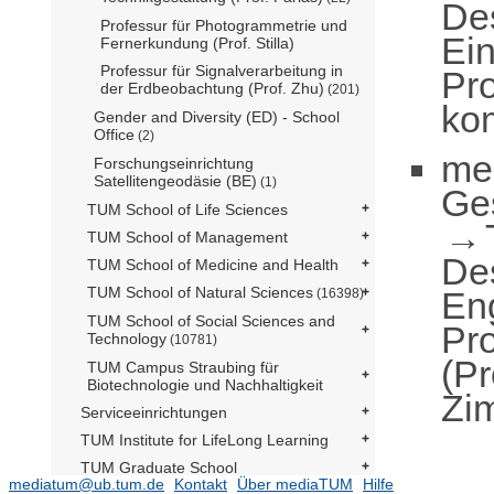
De
Professur für Photogrammetrie und
Ei
Fernerkundung (Prof. Stilla)
Professur für Signalverarbeitung in
Pro
der Erdbeobachtung (Prof. Zhu)
(201)
ko
Gender and Diversity (ED) - School
Office
(2)
me
Forschungseinrichtung
Satellitengeodäsie (BE)
(1)
Ge
TUM School of Life Sciences
TUM School of Management
De
TUM School of Medicine and Health
TUM School of Natural Sciences
En
(16398)
TUM School of Social Sciences and
Pr
Technology
(10781)
(Pr
TUM Campus Straubing für
Biotechnologie und Nachhaltigkeit
Zi
Serviceeinrichtungen
TUM Institute for LifeLong Learning
TUM Graduate School
mediatum@ub.tum.de
Kontakt
Über mediaTUM
Hilfe