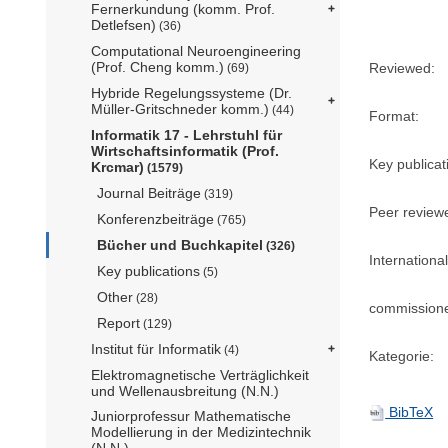
Fernerkundung (komm. Prof.
Detlefsen)
(36)
Computational Neuroengineering
(Prof. Cheng komm.)
Reviewed:
(69)
Hybride Regelungssysteme (Dr.
Müller-Gritschneder komm.)
(44)
Format:
Informatik 17 - Lehrstuhl für
Wirtschaftsinformatik (Prof.
Key publicat
Krcmar)
(1579)
Journal Beiträge
(319)
Peer review
Konferenzbeiträge
(765)
Bücher und Buchkapitel
(326)
International
Key publications
(5)
Other
(28)
commission
Report
(129)
Institut für Informatik
(4)
Kategorie:
Elektromagnetische Verträglichkeit
und Wellenausbreitung (N.N.)
BibTeX
Juniorprofessur Mathematische
Modellierung in der Medizintechnik
(N.N.)