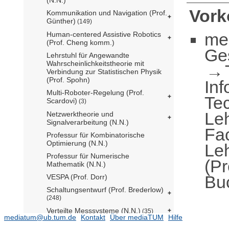
Vor
Kommunikation und Navigation (Prof.
Günther)
(149)
me
Human-centered Assistive Robotics
(Prof. Cheng komm.)
Ge
Lehrstuhl für Angewandte
Wahrscheinlichkeitstheorie mit
Verbindung zur Statistischen Physik
(Prof. Spohn)
Inf
Multi-Roboter-Regelung (Prof.
Te
Scardovi)
(3)
Le
Netzwerktheorie und
Signalverarbeitung (N.N.)
Fa
Professur für Kombinatorische
Optimierung (N.N.)
Leh
Professur für Numerische
(Pr
Mathematik (N.N.)
Bu
VESPA (Prof. Dorr)
Schaltungsentwurf (Prof. Brederlow)
(248)
Verteilte Messsysteme (N.N.)
(35)
mediatum@ub.tum.de
Kontakt
Über mediaTUM
Hilfe
Verteilte Multimodale