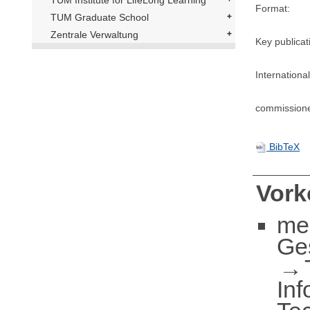
Format:
TUM Graduate School
Zentrale Verwaltung
Key publicat
International
commission
BibTeX
Vor
me
Ge
Inf