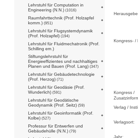
Lehrstuhl für Computation in
Engineering (N.N.)
(1016)
Herausgebe
Raumfahrttechnik (Prof. Holzapfel
komm.)
(951)
Lehrstuhl für Flugsystemdynamik
(Prof. Holzapfel)
(194)
Kongress- / 
Lehrstuhl für Fluidmechatronik (Prof.
Schilling em.)
Stiftungslehrstuhl für
Energieeffizientes und nachhaltiges
Planen und Bauen (Prof. Lang)
(347)
Lehrstuhl für Gebäudetechnologie
(Prof. Herzog)
(71)
Lehrstuhl für Geodäsie (Prof.
Wunderlich)
Kongress /
(591)
Zusatzinfor
Lehrstuhl für Geodätische
Geodynamik (Prof. Seitz)
(59)
Verlag / Insti
Lehrstuhl für Geoinformatik (Prof.
Kolbe)
(527)
Verlagsort:
Professur für Entwerfen und
Gebäudehülle (N.N.)
(79)
Jahr: