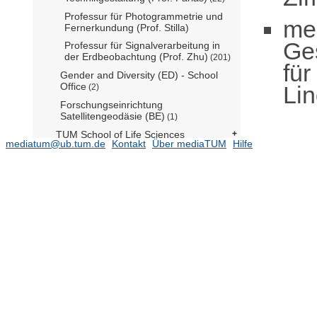
Professur für Photogrammetrie und
me
Fernerkundung (Prof. Stilla)
Ge
Professur für Signalverarbeitung in
der Erdbeobachtung (Prof. Zhu)
(201)
für
Gender and Diversity (ED) - School
Office
Li
(2)
Forschungseinrichtung
Satellitengeodäsie (BE)
(1)
TUM School of Life Sciences
mediatum@ub.tum.de
Kontakt
Über mediaTUM
Hilfe
TUM School of Management
TUM School of Medicine and Health
TUM School of Natural Sciences
(16480)
TUM School of Social Sciences and
Technology
(10784)
TUM Campus Straubing für
Biotechnologie und Nachhaltigkeit
Serviceeinrichtungen
TUM Institute for LifeLong Learning
TUM Graduate School