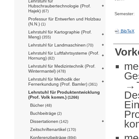
Lehrstuhl für
Hubschraubertechnologie (Prof.
Hajek)
(67)
Semester:
Professur für Entwerfen und Holzbau
(N.N.)
(1)
BibTeX
Lehrstuhl für Kartographie (Prof.
Meng)
(355)
Lehrstuhl für Landmaschinen
(70)
Vor
Lehrstuhl für Luftfahrtsysteme (Prof.
Hornung)
(82)
me
Lehrstuhl für Medizintechnik (Prof.
Wintermantel)
(478)
Ge
Lehrstuhl für Methodik der
Fernerkundung (Prof. Bamler)
(361)
De
Lehrstuhl für Produktentwicklung
(Prof. Volk komm.)
(1266)
Ei
Bücher
(48)
Pro
Buchbeiträge
(2)
ko
Dissertationen
(142)
Zeitschriftenartikel
(170)
me
Konferenzbeiträge
(894)