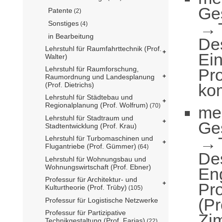
Ge
Patente
(2)
Sonstiges
(4)
in Bearbeitung
De
Lehrstuhl für Raumfahrttechnik (Prof.
Ei
Walter)
Lehrstuhl für Raumforschung,
Pro
Raumordnung und Landesplanung
ko
(Prof. Dietrichs)
Lehrstuhl für Städtebau und
Regionalplanung (Prof. Wolfrum)
(70)
me
Lehrstuhl für Stadtraum und
Ge
Stadtentwicklung (Prof. Krau)
Lehrstuhl für Turbomaschinen und
Flugantriebe (Prof. Gümmer)
(64)
De
Lehrstuhl für Wohnungsbau und
Wohnungswirtschaft (Prof. Ebner)
En
Professur für Architektur- und
Pr
Kulturtheorie (Prof. Trüby)
(105)
(Pr
Professur für Logistische Netzwerke
Professur für Partizipative
Zi
Technikgestaltung (Prof. Farias)
(22)