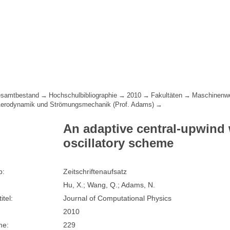
samtbestand
Hochschulbibliographie
2010
Fakultäten
Maschinenw
 Aerodynamik und Strömungsmechanik (Prof. Adams)
An adaptive central-upwind 
oscillatory scheme
p:
Zeitschriftenaufsatz
Hu, X.; Wang, Q.; Adams, N.
itel:
Journal of Computational Physics
2010
me:
229