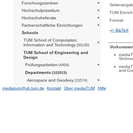
Forschungszentren
Seitenangab
Hochschulpräsidium
TUM Einrich
Hochschulreferate
Format:
Partnerschaftliche Einrichtungen
BibTeX
Schools
TUM School of Computation,
Information and Technology
(50130)
Vorkommen
TUM School of Engineering and
mediaT
Design
Strömu
Prüfungsarbeiten
(4404)
mediaT
and Co
Departments
(102015)
Aerospace and Geodesy
(15574)
Architecture
mediatum@ub.tum.de
Kontakt
Über mediaTUM
Hilfe
Civil and Environmental Engineering
(12289)
Energy and Process Engineering
(14052)
Engineering Physics and
Computation
(5076)
Lehrstuhl für Aerodynamik und