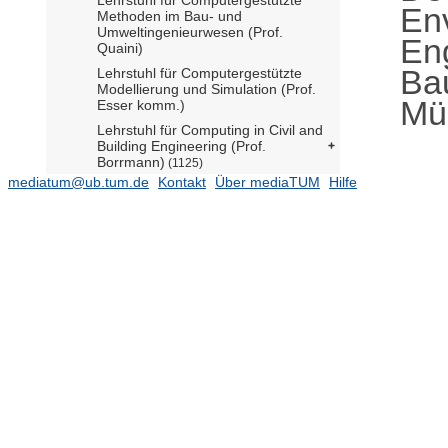
En
Methoden im Bau- und
Umweltingenieurwesen (Prof.
En
Quaini)
Ba
Lehrstuhl für Computergestützte
Modellierung und Simulation (Prof.
Mül
Esser komm.)
Lehrstuhl für Computing in Civil and
Building Engineering (Prof.
Borrmann)
(1125)
mediatum@ub.tum.de
Kontakt
Über mediaTUM
Hilfe
Lehrstuhl für Energieeffizientes und
nachhaltiges Planen und Bauen
(Prof. Lang)
(745)
Lehrstuhl für Hangbewegungen
(Prof. Krautblatter) (W3 Full)
(191)
Lehrstuhl für Hydrogeologie (Prof.
Einsiedl)
(8)
Lehrstuhl für Hydrologie und
Flussgebietsmanagement (Prof.
Disse)
Lehrstuhl für Ingenieurgeologie
(Prof. Thuro)
(360)
Lehrstuhl für Ingenieurholzbau und
Baukonstruktion (Prof. Fink)
(884)