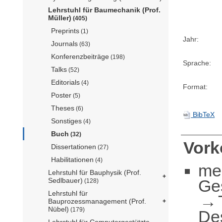
Lehrstuhl für Baumechanik (Prof.
Müller)
(405)
Preprints
(1)
Jahr:
Journals
(63)
Konferenzbeiträge
(198)
Sprache:
Talks
(52)
Editorials
(4)
Format:
Poster
(5)
Theses
(6)
BibTeX
Sonstiges
(4)
Buch
(32)
Vor
Dissertationen
(27)
Habilitationen
(4)
me
Lehrstuhl für Bauphysik (Prof.
Ge
Sedlbauer)
(128)
Lehrstuhl für
Bauprozessmanagement (Prof.
Nübel)
(179)
De
Lehrstuhl für Computergestützte