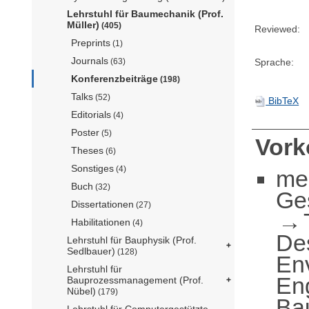
Lehrstuhl für Baumechanik (Prof.
Müller)
(405)
Reviewed:
Preprints
(1)
Journals
Sprache:
(63)
Konferenzbeiträge
(198)
Talks
(52)
BibTeX
Editorials
(4)
Poster
(5)
Vor
Theses
(6)
Sonstiges
(4)
me
Buch
(32)
Ge
Dissertationen
(27)
Habilitationen
(4)
De
Lehrstuhl für Bauphysik (Prof.
Sedlbauer)
(128)
En
Lehrstuhl für
En
Bauprozessmanagement (Prof.
Nübel)
(179)
Ba
Lehrstuhl für Computergestützte