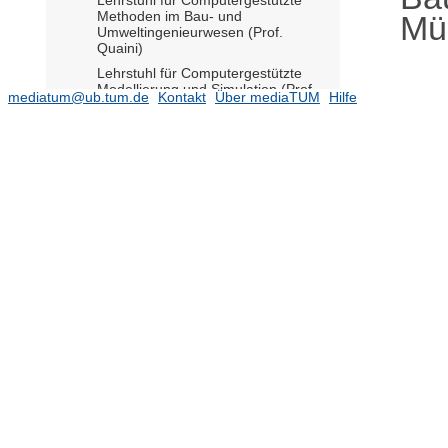
Methoden im Bau- und
Mül
Umweltingenieurwesen (Prof.
Quaini)
Lehrstuhl für Computergestützte
Modellierung und Simulation (Prof.
mediatum@ub.tum.de
Kontakt
Über mediaTUM
Hilfe
Esser komm.)
Lehrstuhl für Computing in Civil and
Building Engineering (Prof.
Borrmann)
(1125)
Lehrstuhl für Energieeffizientes und
nachhaltiges Planen und Bauen
(Prof. Lang)
(745)
Lehrstuhl für Hangbewegungen
(Prof. Krautblatter) (W3 Full)
(191)
Lehrstuhl für Hydrogeologie (Prof.
Einsiedl)
(8)
Lehrstuhl für Hydrologie und
Flussgebietsmanagement (Prof.
Disse)
Lehrstuhl für Ingenieurgeologie
(Prof. Thuro)
(360)
Lehrstuhl für Ingenieurholzbau und
Baukonstruktion (Prof. Fink)
(884)