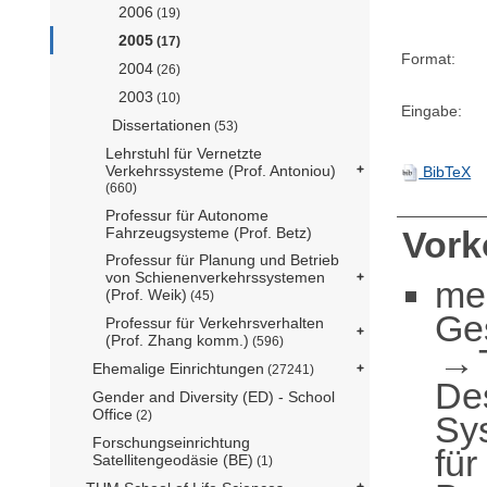
2006
(19)
2005
(17)
Format:
2004
(26)
2003
(10)
Eingabe:
Dissertationen
(53)
Lehrstuhl für Vernetzte
Verkehrssysteme (Prof. Antoniou)
BibTeX
(660)
Professur für Autonome
Fahrzeugsysteme (Prof. Betz)
Vor
Professur für Planung und Betrieb
von Schienenverkehrssystemen
me
(Prof. Weik)
(45)
Ge
Professur für Verkehrsverhalten
(Prof. Zhang komm.)
(596)
Ehemalige Einrichtungen
(27241)
De
Gender and Diversity (ED) - School
Office
(2)
Sy
Forschungseinrichtung
für
Satellitengeodäsie (BE)
(1)