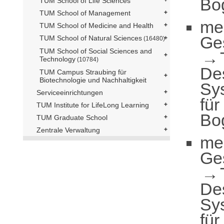
Bo
TUM School of Life Sciences
TUM School of Management
me
TUM School of Medicine and Health
Ge
TUM School of Natural Sciences
(16480)
TUM School of Social Sciences and
Technology
(10784)
De
TUM Campus Straubing für
Biotechnologie und Nachhaltigkeit
Sy
Serviceeinrichtungen
für
TUM Institute for LifeLong Learning
Bo
TUM Graduate School
Zentrale Verwaltung
me
Ge
De
Sy
für