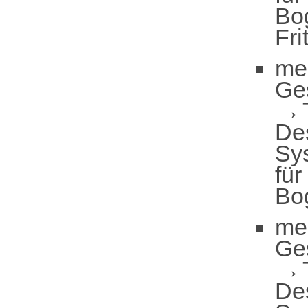
Bo
Fri
me
Ge
De
Sy
für
Bo
me
Ge
De