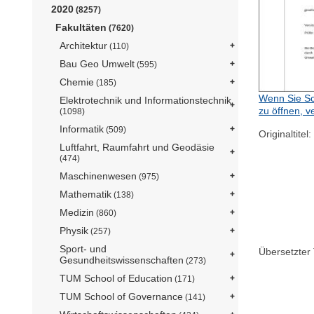
2020
(8257)
Fakultäten
(7620)
Architektur
(110)
Bau Geo Umwelt
(595)
Chemie
(185)
Wenn Sie Sc
Elektrotechnik und Informationstechnik
zu öffnen, v
(1098)
Informatik
(509)
Originaltitel:
Luftfahrt, Raumfahrt und Geodäsie
(474)
Maschinenwesen
(975)
Mathematik
(138)
Medizin
(860)
Physik
(257)
Sport- und
Übersetzter T
Gesundheitswissenschaften
(273)
TUM School of Education
(171)
TUM School of Governance
(141)