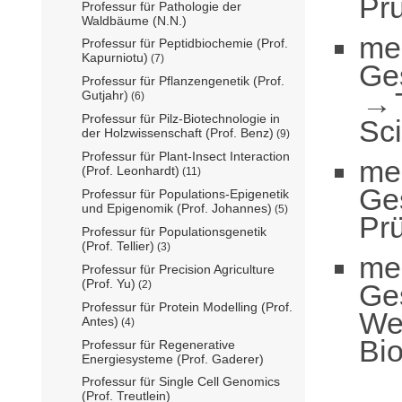
Pr
Professur für Pathologie der
Waldbäume (N.N.)
me
Professur für Peptidbiochemie (Prof.
Kapurniotu)
(7)
Ge
Professur für Pflanzengenetik (Prof.
Gutjahr)
(6)
Professur für Pilz-Biotechnologie in
Sc
der Holzwissenschaft (Prof. Benz)
(9)
Professur für Plant-Insect Interaction
me
(Prof. Leonhardt)
(11)
Ge
Professur für Populations-Epigenetik
und Epigenomik (Prof. Johannes)
(5)
Pr
Professur für Populationsgenetik
(Prof. Tellier)
(3)
me
Professur für Precision Agriculture
(Prof. Yu)
Ge
(2)
Professur für Protein Modelling (Prof.
We
Antes)
(4)
Bio
Professur für Regenerative
Energiesysteme (Prof. Gaderer)
Professur für Single Cell Genomics
(Prof. Treutlein)