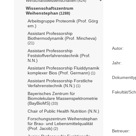
Wirtschaftswissenschaften
(424)
Wissenschaftszentrum
Weihenstephan
(1288)
Arbeitsgruppe Proteomik (Prof. Görg
em.)
Assistant Professorship
Biothermodynamik (Prof. Mincheva)
(21)
Autor:
Assistant Professorship
Feststoffverfahrenstechnik (Prof.
N.N.)
Jahr:
Assistant Professorship Fluiddynamik
komplexer Bios (Prof. Germann)
(1)
Dokumentty
Assistant Professorship Forstliche
Verfahrenstechnik (N.N.)
(1)
Fakultät/Sch
Bayerisches Zentrum für
Biomolekulare Massenspektrometrie
(BayBioMS)
(33)
Chair of Public Health Nutrition (N.N.)
Forschungszentrum Weihenstephan
für Brau- und Lebensmittelqualität
(Prof. Jacob)
(2)
Betreuer: