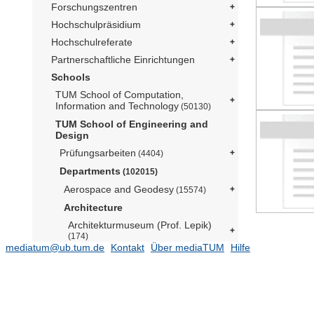
Forschungszentren
Hochschulpräsidium
Hochschulreferate
Partnerschaftliche Einrichtungen
Schools
TUM School of Computation,
Information and Technology
(50130)
TUM School of Engineering and
Design
Prüfungsarbeiten
(4404)
Departments
(102015)
Aerospace and Geodesy
(15574)
Architecture
Architekturmuseum (Prof. Lepik)
(174)
mediatum@ub.tum.de
Kontakt
Über mediaTUM
Hilfe
Lehrstuhl für Architectural Design
and Participation (Prof. Kéré)
(8)
Lehrstuhl für Architecture and
Timber Construction (Prof. Birk)
(29704)