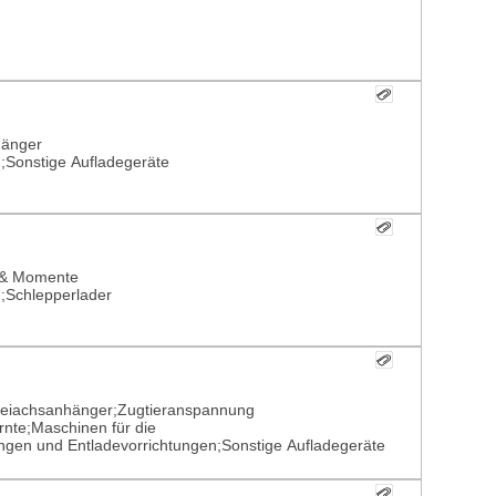
hänger
n;Sonstige Aufladegeräte
e & Momente
n;Schlepperlader
;Zweiachsanhänger;Zugtieranspannung
nte;Maschinen für die
tungen und Entladevorrichtungen;Sonstige Aufladegeräte