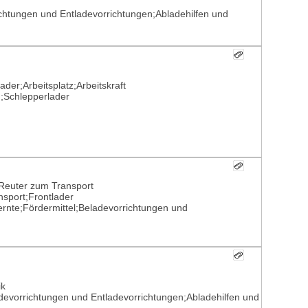
ichtungen und Entladevorrichtungen;Abladehilfen und
der;Arbeitsplatz;Arbeitskraft
n;Schlepperlader
Reuter zum Transport
nsport;Frontlader
ernte;Fördermittel;Beladevorrichtungen und
ik
devorrichtungen und Entladevorrichtungen;Abladehilfen und