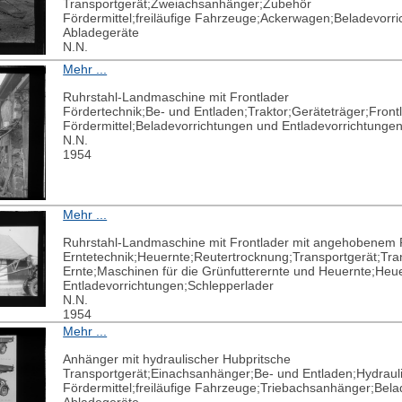
Transportgerät;Zweiachsanhänger;Zubehör
Fördermittel;freiläufige Fahrzeuge;Ackerwagen;Beladevorr
Abladegeräte
N.N.
Mehr ...
Ruhrstahl-Landmaschine mit Frontlader
Fördertechnik;Be- und Entladen;Traktor;Geräteträger;Frontla
Fördermittel;Beladevorrichtungen und Entladevorrichtunge
N.N.
1954
Mehr ...
Ruhrstahl-Landmaschine mit Frontlader mit angehobenem 
Erntetechnik;Heuernte;Reutertrocknung;Transportgerät;Tra
Ernte;Maschinen für die Grünfutterernte und Heuernte;Heu
Entladevorrichtungen;Schlepperlader
N.N.
1954
Mehr ...
Anhänger mit hydraulischer Hubpritsche
Transportgerät;Einachsanhänger;Be- und Entladen;Hydraul
Fördermittel;freiläufige Fahrzeuge;Triebachsanhänger;Bela
Abladegeräte