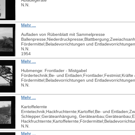
N.N.
Mehr ...
Aufladen von Rübenblatt mit Sammelpresse
Ballenpresse;Niederdruckpresse;Blattbergung;Zweiachsan
Fördermittel;Beladevorrichtungen und Entladevorrichtunge
N.N.
1954
Mehr ...
Hubmenge: Frontlader - Mistgabel
Fördertechnik;Be- und Entladen;Frontlader;Festmist;Kräft
Fördermittel;Beladevorrichtungen und Entladevorrichtunge
N.N.
Mehr ...
Kartoffelernte
Erntetechnik;Hackfruchternte;Kartoffel;Be- und Entladen
Schlepper;Geräteanhängung, Geräteanbau;Geräteanbau;Er
Hackfruchternte;Kartoffelernte;Fördermittel;Beladevorrich
N.N.
Mehr ...