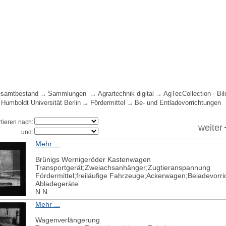
samtbestand
Sammlungen
Agrartechnik digital
AgTecCollection - Bil
 Humboldt Universität Berlin
Fördermittel
Be- und Entladevorrichtungen
rtieren nach:
weiter
und:
Mehr ...
Brünigs Wernigeröder Kastenwagen
Transportgerät;Zweiachsanhänger;Zugtieranspannung
Fördermittel;freiläufige Fahrzeuge;Ackerwagen;Beladevorr
Abladegeräte
N.N.
Mehr ...
Wagenverlängerung