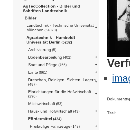
AgTecCollection - Bilder und
Schriften Landtechnik
Bilder
Landtechnik - Technische Universität
München
(54078)
Agrartechnik - Humboldt
Universität Berlin
(5232)
Archivierung
(5)
Bodenbearbeitung
(402)
Ver
Saat und Pflege
(755)
Ernte
(861)
ima
Dreschen, Reinigen, Sichten, Lagern
(487)
Einrichtungen für die Hofwirtschaft
(296)
Dokumentty
Milchwirtschaft
(53)
Haus- und Hofwirtschaft
(43)
Titel:
Fördermittel
(424)
Freiläufige Fahrzeuge
(148)