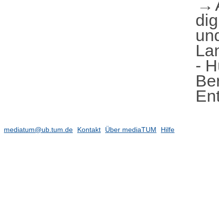
dig
und
La
- H
Ber
En
mediatum@ub.tum.de
Kontakt
Über mediaTUM
Hilfe