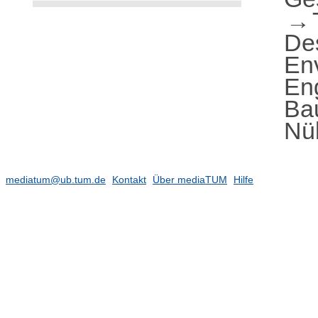
De
En
En
Ba
Nü
mediatum@ub.tum.de
Kontakt
Über mediaTUM
Hilfe