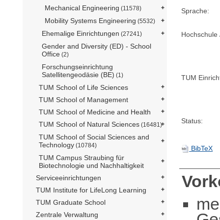
Mechanical Engineering
(11578)
Sprache:
Mobility Systems Engineering
(5532)
Ehemalige Einrichtungen
(27241)
Hochschule /
Gender and Diversity (ED) - School
Office
(2)
Forschungseinrichtung
Satellitengeodäsie (BE)
(1)
TUM Einrich
TUM School of Life Sciences
TUM School of Management
TUM School of Medicine and Health
Status:
TUM School of Natural Sciences
(16481)
TUM School of Social Sciences and
Technology
(10784)
BibTeX
TUM Campus Straubing für
Biotechnologie und Nachhaltigkeit
Vor
Serviceeinrichtungen
TUM Institute for LifeLong Learning
me
TUM Graduate School
Ge
Zentrale Verwaltung