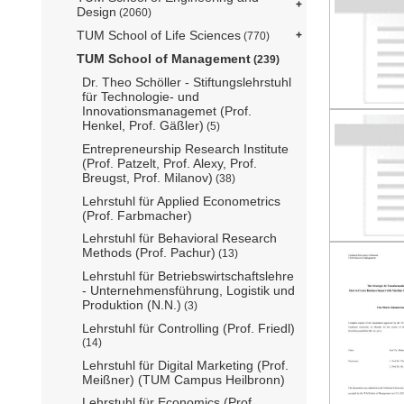
Design
(2060)
TUM School of Life Sciences
(770)
TUM School of Management
(239)
Dr. Theo Schöller - Stiftungslehrstuhl
für Technologie- und
Innovationsmanagemet (Prof.
Henkel, Prof. Gäßler)
(5)
Entrepreneurship Research Institute
(Prof. Patzelt, Prof. Alexy, Prof.
Breugst, Prof. Milanov)
(38)
Lehrstuhl für Applied Econometrics
(Prof. Farbmacher)
Lehrstuhl für Behavioral Research
Methods (Prof. Pachur)
(13)
Lehrstuhl für Betriebswirtschaftslehre
- Unternehmensführung, Logistik und
Produktion (N.N.)
(3)
Lehrstuhl für Controlling (Prof. Friedl)
(14)
Lehrstuhl für Digital Marketing (Prof.
Meißner) (TUM Campus Heilbronn)
Lehrstuhl für Economics (Prof.