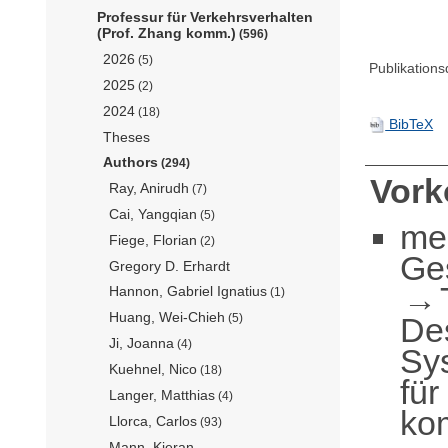
Professur für Verkehrsverhalten
(Prof. Zhang komm.)
(596)
2026
(5)
Publikation
2025
(2)
2024
(18)
BibTeX
Theses
Authors
(294)
Vor
Ray, Anirudh
(7)
Cai, Yangqian
(5)
me
Fiege, Florian
(2)
Ge
Gregory D. Erhardt
Hannon, Gabriel Ignatius
(1)
Huang, Wei-Chieh
De
(5)
Ji, Joanna
(4)
Sy
Kuehnel, Nico
(18)
für
Langer, Matthias
(4)
ko
Llorca, Carlos
(93)
Mann, Kieran