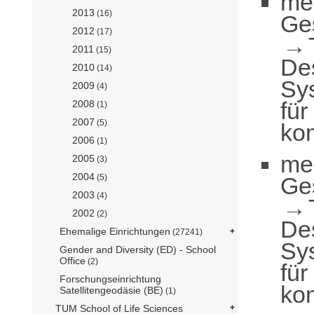
me
2013
(16)
Ge
2012
(17)
2011
(15)
De
2010
(14)
Sy
2009
(4)
für
2008
(1)
2007
(5)
ko
2006
(1)
me
2005
(3)
2004
Ge
(5)
2003
(4)
2002
(2)
De
Ehemalige Einrichtungen
(27241)
Sy
Gender and Diversity (ED) - School
Office
(2)
für
Forschungseinrichtung
ko
Satellitengeodäsie (BE)
(1)
TUM School of Life Sciences