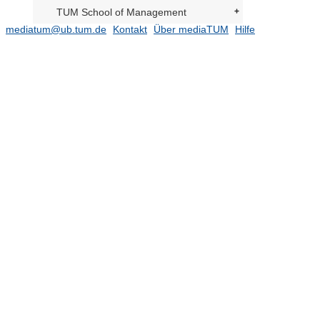
TUM School of Management
mediatum@ub.tum.de
Kontakt
Über mediaTUM
Hilfe
TUM School of Medicine and Health
TUM School of Natural Sciences
(16479)
TUM School of Social Sciences and
Technology
(10784)
TUM Campus Straubing für
Biotechnologie und Nachhaltigkeit
Serviceeinrichtungen
TUM Institute for LifeLong Learning
TUM Graduate School
Zentrale Verwaltung