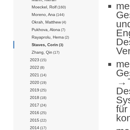
me
Moeckel, Rolf
(160)
Ge
Moreno, Ana
(144)
un
Okrah, Matthew
(4)
En
Pukhova, Alona
(7)
Rayaprolu, Hema
(2)
De
Staves, Corin
(3)
Ver
Zhang, Qin
(17)
2023
(15)
me
2022
(8)
Ge
2021
(14)
2020
(19)
De
2019
(25)
Sy
2018
(18)
2017
für
(24)
2016
(25)
ko
2015
(22)
2014
(17)