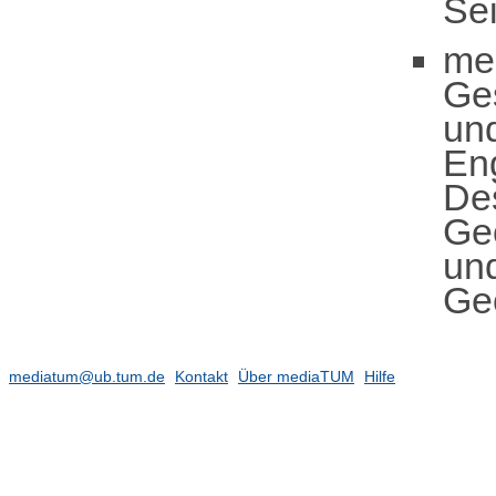
Sei
me
Ge
un
En
De
Geo
und
Geo
mediatum@ub.tum.de
Kontakt
Über mediaTUM
Hilfe