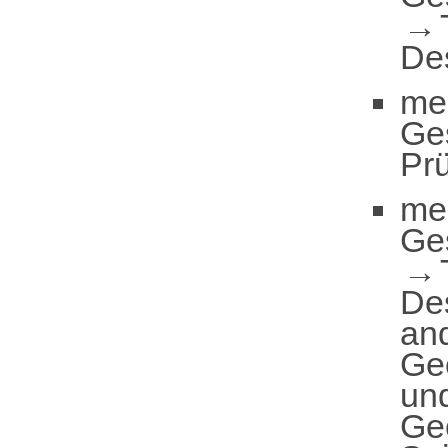
De
me
Ge
Pr
me
Ge
De
an
Geo
und
Ge