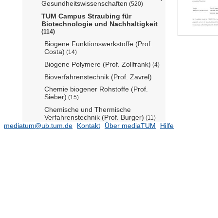
Gesundheitswissenschaften
(520)
TUM Campus Straubing für
Biotechnologie und Nachhaltigkeit
(114)
Biogene Funktionswerkstoffe (Prof.
Costa)
(14)
Biogene Polymere (Prof. Zollfrank)
(4)
Bioverfahrenstechnik (Prof. Zavrel)
Chemie biogener Rohstoffe (Prof.
Sieber)
(15)
Chemische und Thermische
Verfahrenstechnik (Prof. Burger)
(11)
mediatum@ub.tum.de
Kontakt
Über mediaTUM
Hilfe
Circular Economy (Prof. Fröhling)
(5)
Economics (Prof. Goerg)
(5)
Elektrobiotechnologie (Prof. Plumeré)
Finance and Accounting (N.N.)
HSWT - Professuren
(38)
Innovation and Technology
Management (Prof. Doblinger)
(1)
Mikrobielle Biotechnologie (Prof.