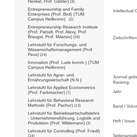
Henkel, Prof. Gäßler)
(3)
Entrepreneurship and Family
Intellectual 
Enterprises (Prof. Bird) (TUM
Campus Heilbronn)
(2)
Entrepreneurship Research Institute
(Prof. Patzelt, Prof. Alexy, Prof.
Breugst, Prof. Milanov)
(39)
Zeitschriftent
Lehrstuhl für Forschungs- und
Wissenschaftsmanagement (Prof.
Peus)
(24)
Innovation (Prof. Lude komm.) (TUM
Campus Heilbronn)
Lehrstuhl für Agrar- und
Journal geli
Ernährungswirtschaft (N.N.)
Ranking:
Lehrstuhl für Applied Econometrics
Jahr:
(Prof. Farbmacher)
(7)
Lehrstuhl für Behavioral Research
Methods (Prof. Pachur)
(13)
Band / Volu
Lehrstuhl für Betriebswirtschaftslehre
- Unternehmensführung, Logistik und
Heft / Issue:
Produktion (Prof. Wildemann)
(3)
Lehrstuhl für Controlling (Prof. Friedl)
Seitenangab
(14)