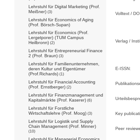
Lehrstuhl für Digital Marketing (Prof.
Meißner)
(3)
Volltext / DO
Lehrstuhl für Economics of Aging
(Prof. Börsch-Supan)
Lehrstuhl für Economics (Prof.
Lergetporer) (TUM Campus
Verlag / Insti
Heilbronn)
(2)
Lehrstuhl für Entrepreneurial Finance
2 (Prof. Braun)
(3)
Lehrstuhl für Familienunternehmen,
E-ISSN:
deren Kultur und Eigentümer
(Prof.Richards)
(1)
Lehrstuhl für Financial Accounting
Publikation
(Prof. Ernstberger)
(2)
Lehrstuhl für Finanzmanagement und
Urteilsbesp
Kapitalmärkte (Prof. Kaserer)
(6)
Lehrstuhl für Forstliche
Wirtschaftslehre (Prof. Moog)
Key publicat
(3)
Lehrstuhl für Logistik und Supply
Chain Management (Prof. Minner)
Peer review
(10)
Lehrstuhl für Managerial Economics