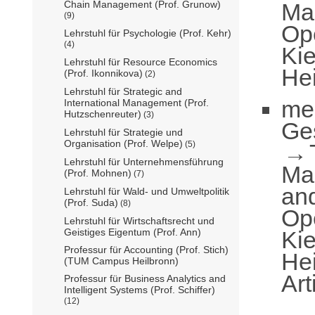
Ma
Chain Management (Prof. Grunow)
(9)
Op
Lehrstuhl für Psychologie (Prof. Kehr)
(4)
Ki
Lehrstuhl für Resource Economics
Hei
(Prof. Ikonnikova)
(2)
Lehrstuhl für Strategic and
me
International Management (Prof.
Hutzschenreuter)
(3)
Ge
Lehrstuhl für Strategie und
Organisation (Prof. Welpe)
(5)
Lehrstuhl für Unternehmensführung
Ma
(Prof. Mohnen)
(7)
an
Lehrstuhl für Wald- und Umweltpolitik
(Prof. Suda)
(8)
Op
Lehrstuhl für Wirtschaftsrecht und
Ki
Geistiges Eigentum (Prof. Ann)
Professur für Accounting (Prof. Stich)
Hei
(TUM Campus Heilbronn)
Art
Professur für Business Analytics and
Intelligent Systems (Prof. Schiffer)
(12)